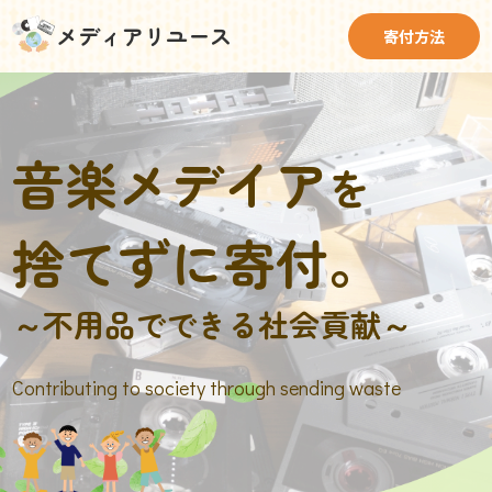
メディアリユース
寄付方法
音楽メデイア
を
捨てずに寄付。
～不用品でできる社会貢献～
Contributing to society through sending waste