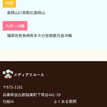
中国
島根
山口
鳥取
広島
岡山
九州・沖縄
福岡
佐賀
長崎
熊本
大分
宮崎
鹿児島
沖縄
メディアリユース
〒675-1101
兵庫県加古郡稲美町下草谷441-39
仕組み
よくある質問