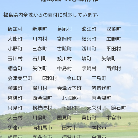
福島県内全域からの寄付に対応しています。
飯舘村
新地町
葛尾村
浪江町
双葉町
大熊町
川内村
富岡町
楢葉町
広野町
小野町
三春町
古殿町
浅川町
平田村
玉川村
石川町
鮫川村
塙町
矢祭町
棚倉町
矢吹町
中島村
泉崎村
西郷村
会津美里町
昭和村
金山町
三島町
柳津町
湯川村
会津坂下町
猪苗代町
磐梯町
西会津町
北塩原村
南会津町
只見町
檜枝岐村
下郷町
天栄村
鏡石町
大玉村
川俣町
国見町
桑折町
本宮市
伊達市
南相馬市
田村市
二本松市
相馬市
喜多方市
須賀川市
白河市