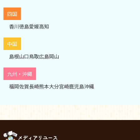
四国
香川
徳島
愛媛
高知
中国
島根
山口
鳥取
広島
岡山
九州・沖縄
福岡
佐賀
長崎
熊本
大分
宮崎
鹿児島
沖縄
メディアリユース