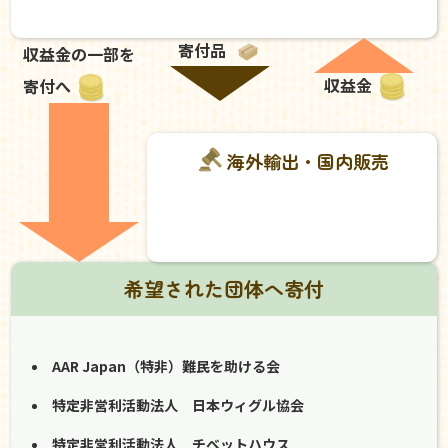
寄付品
収益金の一部を
収益金
寄付へ
海外輸出・国内販売
希望された団体へ寄付
AAR Japan（特非）難民を助ける会
特定非営利活動法人 日本ウィグル協会
特定非営利活動法人 チベットハウス