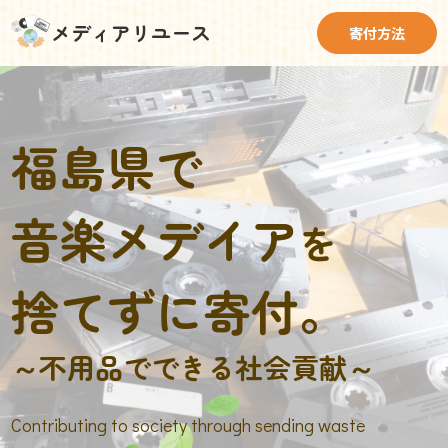
メディアリユース
寄付方法
福島県で
音楽メデイア
を
捨てずに寄付。
～不用品でできる社会貢献～
Contributing to society through sending waste