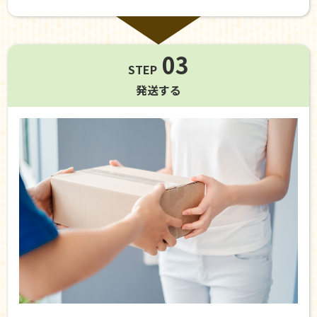
03
STEP
発送する