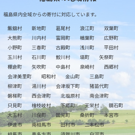
福島県内全域からの寄付に対応しています。
飯舘村
新地町
葛尾村
浪江町
双葉町
大熊町
川内村
富岡町
楢葉町
広野町
小野町
三春町
古殿町
浅川町
平田村
玉川村
石川町
鮫川村
塙町
矢祭町
棚倉町
矢吹町
中島村
泉崎村
西郷村
会津美里町
昭和村
金山町
三島町
柳津町
湯川村
会津坂下町
猪苗代町
磐梯町
西会津町
北塩原村
南会津町
只見町
檜枝岐村
下郷町
天栄村
鏡石町
大玉村
川俣町
国見町
桑折町
本宮市
伊達市
南相馬市
田村市
二本松市
相馬市
喜多方市
須賀川市
白河市