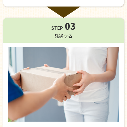
03
STEP
発送する