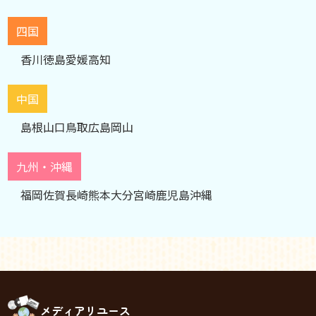
四国
香川
徳島
愛媛
高知
中国
島根
山口
鳥取
広島
岡山
九州・沖縄
福岡
佐賀
長崎
熊本
大分
宮崎
鹿児島
沖縄
メディアリユース