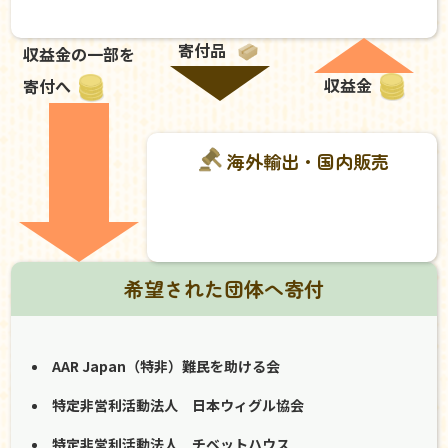
寄付品
収益金の一部を
収益金
寄付へ
海外輸出・国内販売
希望された団体へ寄付
AAR Japan（特非）難民を助ける会
特定非営利活動法人 日本ウィグル協会
特定非営利活動法人 チベットハウス