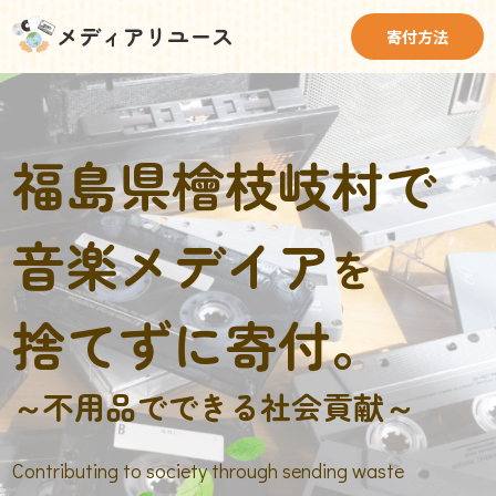
メディアリユース
寄付方法
福島県檜枝岐村で
音楽メデイア
を
捨てずに寄付。
～不用品でできる社会貢献～
Contributing to society through sending waste