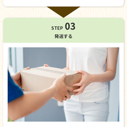
03
STEP
発送する