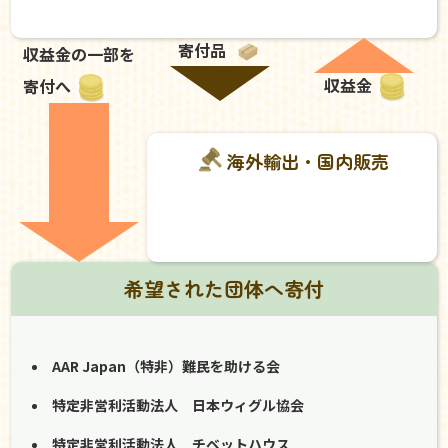
寄付品
収益金の一部を
収益金
寄付へ
海外輸出・国内販売
希望された団体へ寄付
AAR Japan（特非）難民を助ける会
特定非営利活動法人 日本ウィグル協会
特定非営利活動法人 チベットハウス