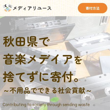
メディアリユース
寄付方法
秋田県で
音楽メデイア
を
捨てずに寄付。
～不用品でできる社会貢献～
Contributing to society through sending waste