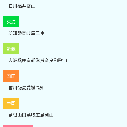
石川
福井
富山
東海
愛知
静岡
岐阜
三重
近畿
大阪
兵庫
京都
滋賀
奈良
和歌山
四国
香川
徳島
愛媛
高知
中国
島根
山口
鳥取
広島
岡山