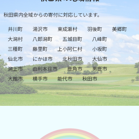
秋田県内全域からの寄付に対応しています。
井川町
湯沢市
東成瀬村
羽後町
美郷町
大潟村
八郎潟町
五城目町
八峰町
三種町
藤里町
上小阿仁村
小坂町
仙北市
にかほ市
北秋田市
大仙市
潟上市
由利本荘市
鹿角市
男鹿市
大館市
横手市
能代市
秋田市