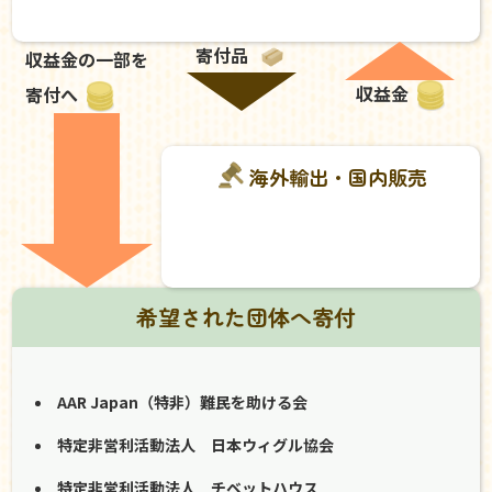
寄付品
収益金の一部を
収益金
寄付へ
海外輸出・国内販売
希望された団体へ寄付
AAR Japan（特非）難民を助ける会
特定非営利活動法人 日本ウィグル協会
特定非営利活動法人 チベットハウス