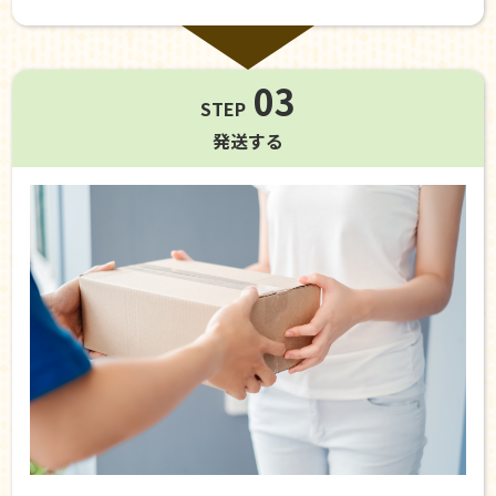
03
STEP
発送する