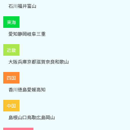
石川
福井
富山
東海
愛知
静岡
岐阜
三重
近畿
大阪
兵庫
京都
滋賀
奈良
和歌山
四国
香川
徳島
愛媛
高知
中国
島根
山口
鳥取
広島
岡山