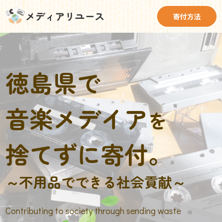
メディアリユース
寄付方法
徳島県で
音楽メデイア
を
捨てずに寄付。
～不用品でできる社会貢献～
Contributing to society through sending waste