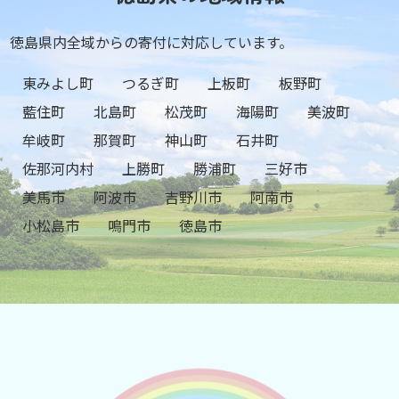
徳島県内全域からの寄付に対応しています。
東みよし町
つるぎ町
上板町
板野町
藍住町
北島町
松茂町
海陽町
美波町
牟岐町
那賀町
神山町
石井町
佐那河内村
上勝町
勝浦町
三好市
美馬市
阿波市
吉野川市
阿南市
小松島市
鳴門市
徳島市