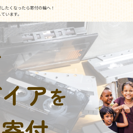
付したくなったら寄付の輪へ！
しています。
で
デイア
を
に寄付。