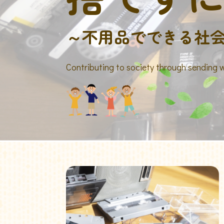
～不用品でできる社
Contributing to society through sending 