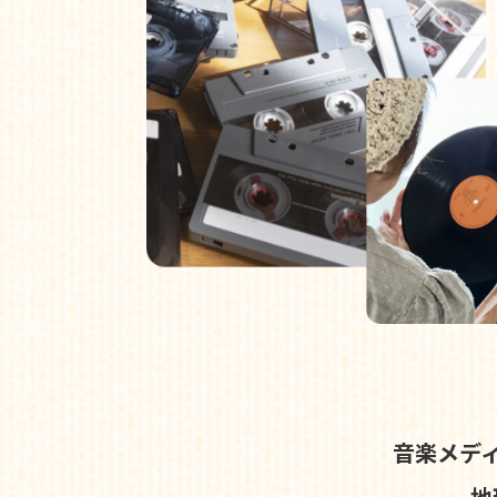
音楽メデ
地