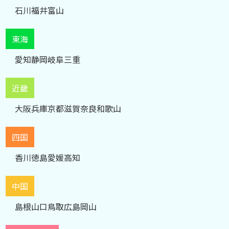
石川
福井
富山
東海
愛知
静岡
岐阜
三重
近畿
大阪
兵庫
京都
滋賀
奈良
和歌山
四国
香川
徳島
愛媛
高知
中国
島根
山口
鳥取
広島
岡山