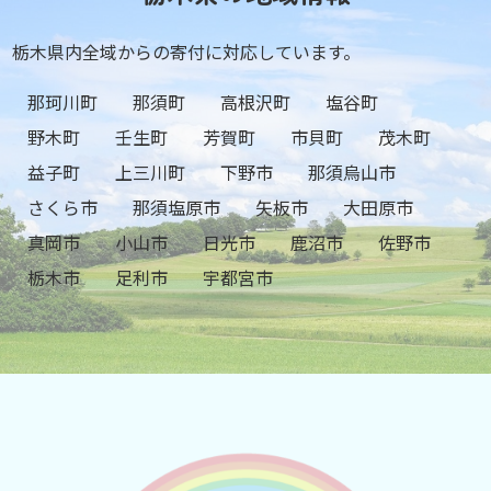
栃木県内全域からの寄付に対応しています。
那珂川町
那須町
高根沢町
塩谷町
野木町
壬生町
芳賀町
市貝町
茂木町
益子町
上三川町
下野市
那須烏山市
さくら市
那須塩原市
矢板市
大田原市
真岡市
小山市
日光市
鹿沼市
佐野市
栃木市
足利市
宇都宮市