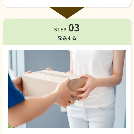
03
STEP
発送する