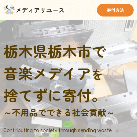
メディアリユース
寄付方法
栃木県栃木市で
音楽メデイア
を
捨てずに寄付。
～不用品でできる社会貢献～
Contributing to society through sending waste