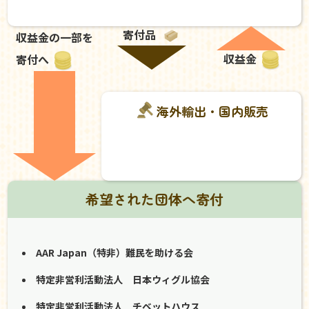
寄付品
収益金の一部を
収益金
寄付へ
海外輸出・国内販売
希望された団体へ寄付
AAR Japan（特非）難民を助ける会
特定非営利活動法人 日本ウィグル協会
特定非営利活動法人 チベットハウス