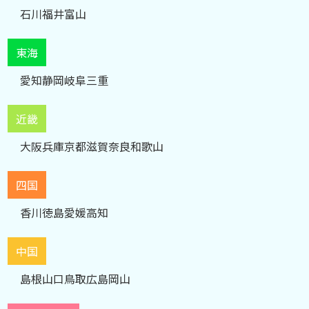
石川
福井
富山
東海
愛知
静岡
岐阜
三重
近畿
大阪
兵庫
京都
滋賀
奈良
和歌山
四国
香川
徳島
愛媛
高知
中国
島根
山口
鳥取
広島
岡山