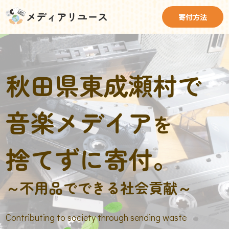
メディアリユース
寄付方法
秋田県東成瀬村で
音楽メデイア
を
捨てずに寄付。
～不用品でできる社会貢献～
Contributing to society through sending waste