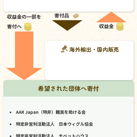
寄付品
収益金の一部を
収益金
寄付へ
海外輸出・国内販売
希望された団体へ寄付
AAR Japan（特非）難民を助ける会
特定非営利活動法人 日本ウィグル協会
特定非営利活動法人 チベットハウス