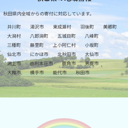
秋田県内全域からの寄付に対応しています。
井川町
湯沢市
東成瀬村
羽後町
美郷町
大潟村
八郎潟町
五城目町
八峰町
三種町
藤里町
上小阿仁村
小坂町
仙北市
にかほ市
北秋田市
大仙市
潟上市
由利本荘市
鹿角市
男鹿市
大館市
横手市
能代市
秋田市