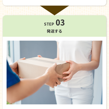
03
STEP
発送する