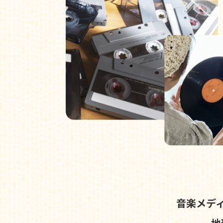
音楽メデ
地