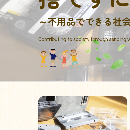
～不用品でできる社
Contributing to society through sending 