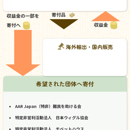
寄付品
収益金の一部を
収益金
寄付へ
海外輸出・国内販売
希望された団体へ寄付
AAR Japan（特非）難民を助ける会
特定非営利活動法人 日本ウィグル協会
特定非営利活動法人 チベットハウス