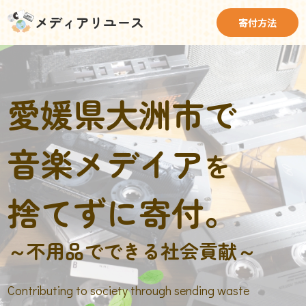
メディアリユース
寄付方法
愛媛県大洲市で
音楽メデイア
を
捨てずに寄付。
～不用品でできる社会貢献～
Contributing to society through sending waste