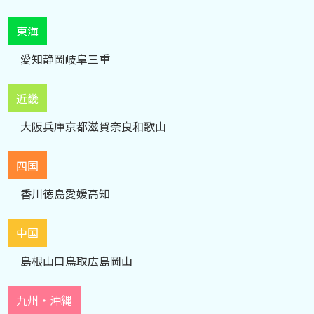
東海
愛知
静岡
岐阜
三重
近畿
大阪
兵庫
京都
滋賀
奈良
和歌山
四国
香川
徳島
愛媛
高知
中国
島根
山口
鳥取
広島
岡山
九州・沖縄