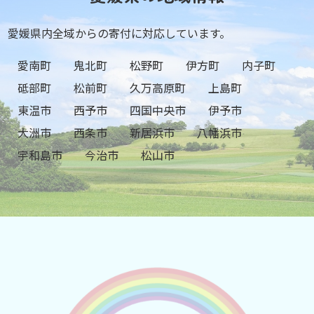
愛媛県内全域からの寄付に対応しています。
愛南町
鬼北町
松野町
伊方町
内子町
砥部町
松前町
久万高原町
上島町
東温市
西予市
四国中央市
伊予市
大洲市
西条市
新居浜市
八幡浜市
宇和島市
今治市
松山市