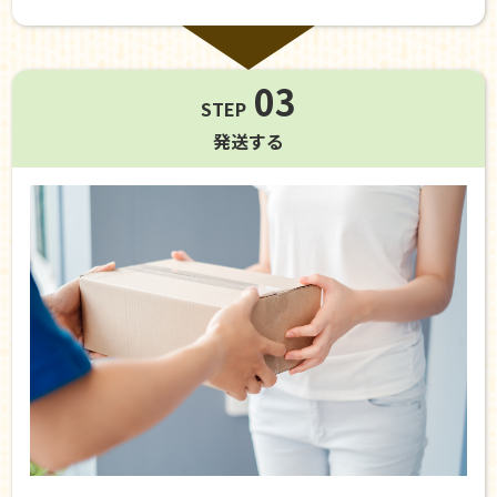
03
STEP
発送する