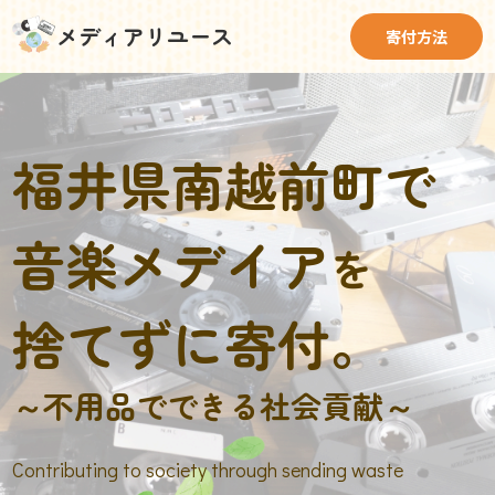
メディアリユース
寄付方法
福井県南越前町で
音楽メデイア
を
捨てずに寄付。
～不用品でできる社会貢献～
Contributing to society through sending waste