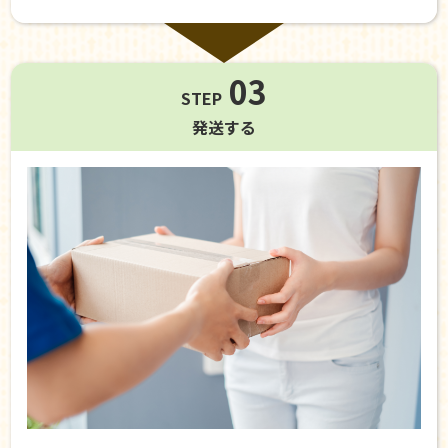
03
STEP
発送する