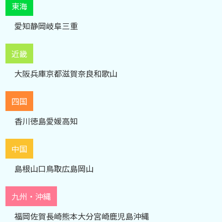
東海
愛知
静岡
岐阜
三重
近畿
大阪
兵庫
京都
滋賀
奈良
和歌山
四国
香川
徳島
愛媛
高知
中国
島根
山口
鳥取
広島
岡山
九州・沖縄
福岡
佐賀
長崎
熊本
大分
宮崎
鹿児島
沖縄