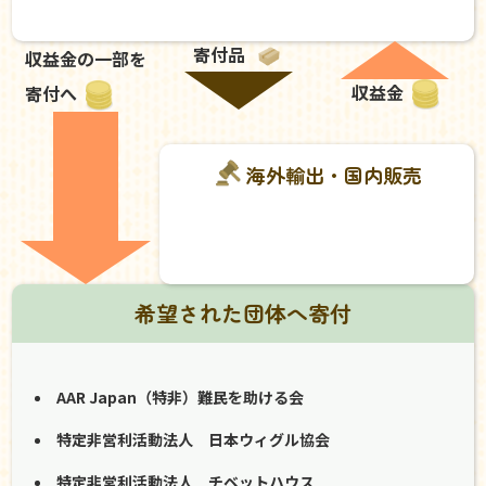
寄付品
収益金の一部を
収益金
寄付へ
海外輸出・国内販売
希望された団体へ寄付
AAR Japan（特非）難民を助ける会
特定非営利活動法人 日本ウィグル協会
特定非営利活動法人 チベットハウス