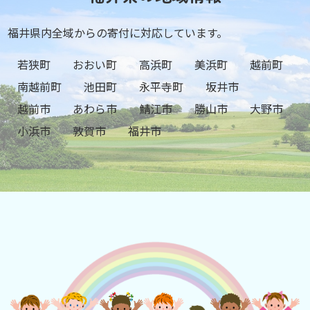
福井県内全域からの寄付に対応しています。
若狭町
おおい町
高浜町
美浜町
越前町
南越前町
池田町
永平寺町
坂井市
越前市
あわら市
鯖江市
勝山市
大野市
小浜市
敦賀市
福井市