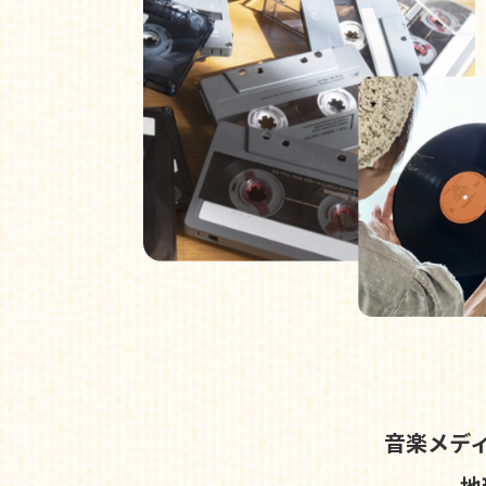
音楽メデ
地