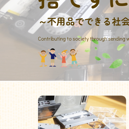
～不用品でできる社
Contributing to society through sending 