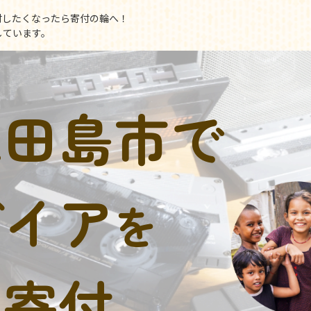
付したくなったら寄付の輪へ！
しています。
江田島市で
デイア
を
に寄付。