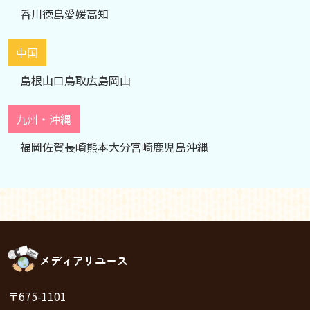
香川
徳島
愛媛
高知
中国
島根
山口
鳥取
広島
岡山
九州・沖縄
福岡
佐賀
長崎
熊本
大分
宮崎
鹿児島
沖縄
メディアリユース
〒675-1101