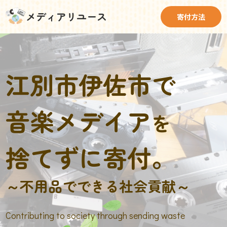
メディアリユース
寄付方法
江別市伊佐市で
音楽メデイア
を
捨てずに寄付。
～不用品でできる社会貢献～
Contributing to society through sending waste