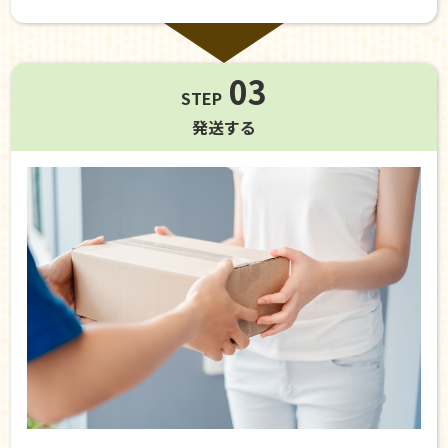
03
STEP
発送する