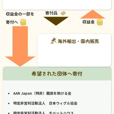
寄付品
収益金の一部を
収益金
寄付へ
海外輸出・国内販売
希望された団体へ寄付
AAR Japan（特非）難民を助ける会
特定非営利活動法人 日本ウィグル協会
特定非営利活動法人 チベットハウス