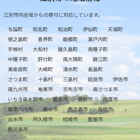
江別市内全域からの寄付に対応しています。
与論町
知名町
和泊町
伊仙町
天城町
徳之島町
喜界町
龍郷町
瀬戸内町
宇検村
大和村
屋久島町
南種子町
中種子町
肝付町
南大隅町
錦江町
東串良町
大崎町
湧水町
長島町
さつま町
十島村
三島村
姶良市
伊佐市
南九州市
奄美市
志布志市
南さつま市
いちき串木野市
霧島市
曽於市
日置市
薩摩川内市
垂水市
西之表市
指宿市
出水市
阿久根市
枕崎市
鹿屋市
鹿児島市