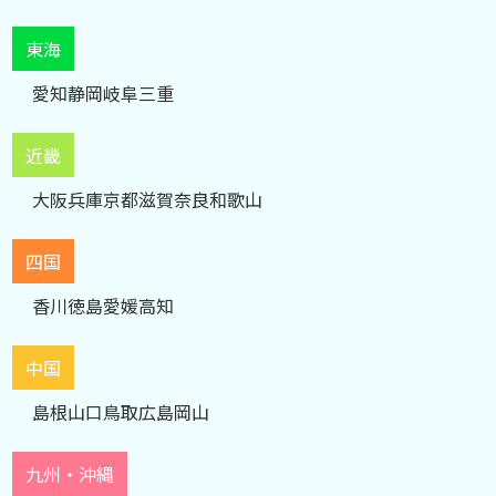
東海
愛知
静岡
岐阜
三重
近畿
大阪
兵庫
京都
滋賀
奈良
和歌山
四国
香川
徳島
愛媛
高知
中国
島根
山口
鳥取
広島
岡山
九州・沖縄