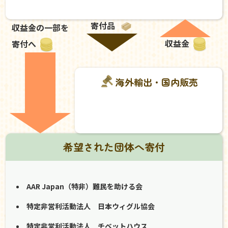
寄付品
収益金の一部を
収益金
寄付へ
海外輸出・国内販売
希望された団体へ寄付
AAR Japan（特非）難民を助ける会
特定非営利活動法人 日本ウィグル協会
特定非営利活動法人 チベットハウス