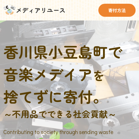
メディアリユース
寄付方法
香川県小豆島町で
音楽メデイア
を
捨てずに寄付。
～不用品でできる社会貢献～
Contributing to society through sending waste