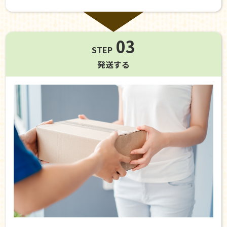
03
STEP
発送する