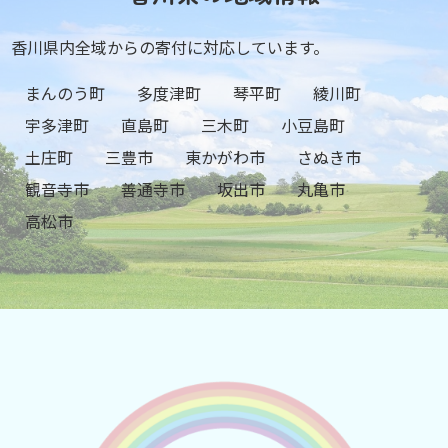
香川県内全域からの寄付に対応しています。
まんのう町
多度津町
琴平町
綾川町
宇多津町
直島町
三木町
小豆島町
土庄町
三豊市
東かがわ市
さぬき市
観音寺市
善通寺市
坂出市
丸亀市
高松市