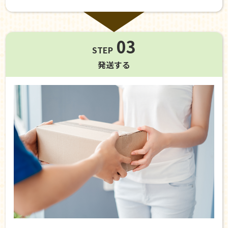
03
STEP
発送する