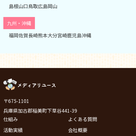
島根
山口
鳥取
広島
岡山
九州・沖縄
福岡
佐賀
長崎
熊本
大分
宮崎
鹿児島
沖縄
メディアリユース
〒675-1101
兵庫県加古郡稲美町下草谷441-39
仕組み
よくある質問
活動実績
会社概要