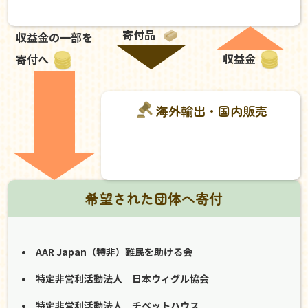
寄付品
収益金の一部を
収益金
寄付へ
海外輸出・国内販売
希望された団体へ寄付
AAR Japan（特非）難民を助ける会
特定非営利活動法人 日本ウィグル協会
特定非営利活動法人 チベットハウス