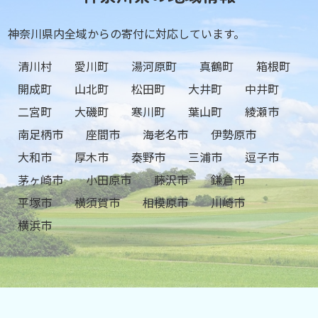
神奈川県内全域からの寄付に対応しています。
清川村
愛川町
湯河原町
真鶴町
箱根町
開成町
山北町
松田町
大井町
中井町
二宮町
大磯町
寒川町
葉山町
綾瀬市
南足柄市
座間市
海老名市
伊勢原市
大和市
厚木市
秦野市
三浦市
逗子市
茅ヶ崎市
小田原市
藤沢市
鎌倉市
平塚市
横須賀市
相模原市
川崎市
横浜市