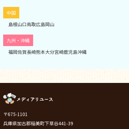
中国
島根
山口
鳥取
広島
岡山
九州・沖縄
福岡
佐賀
長崎
熊本
大分
宮崎
鹿児島
沖縄
メディアリユース
〒675-1101
兵庫県加古郡稲美町下草谷441-39