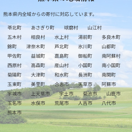
熊本県内全域からの寄付に対応しています。
苓北町
あさぎり町
球磨村
山江村
五木村
相良村
水上村
湯前町
多良木町
錦町
津奈木町
芦北町
氷川町
山都町
甲佐町
益城町
嘉島町
御船町
南阿蘇村
西原村
高森町
産山村
小国町
南小国町
菊陽町
大津町
和水町
長洲町
南関町
玉東町
美里町
合志市
天草市
阿蘇市
宇城市
上天草市
宇土市
菊池市
山鹿市
玉名市
水俣市
荒尾市
人吉市
八代市
熊本市