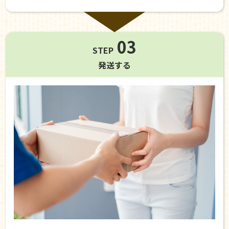
03
STEP
発送する