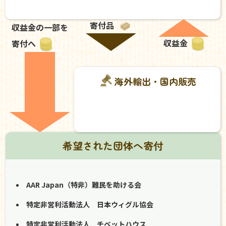
寄付品
収益金の一部を
収益金
寄付へ
海外輸出・国内販売
希望された団体へ寄付
AAR Japan（特非）難民を助ける会
特定非営利活動法人 日本ウィグル協会
特定非営利活動法人 チベットハウス