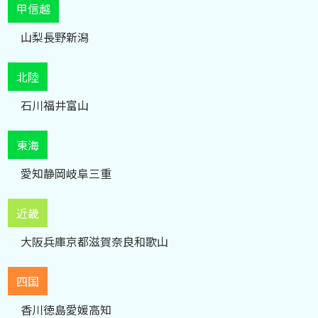
甲信越
山梨
長野
新潟
北陸
石川
福井
富山
東海
愛知
静岡
岐阜
三重
近畿
大阪
兵庫
京都
滋賀
奈良
和歌山
四国
香川
徳島
愛媛
高知