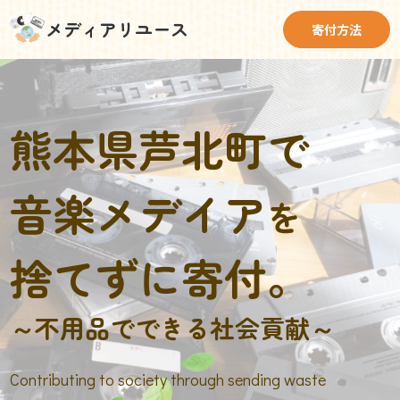
メディアリユース
寄付方法
熊本県芦北町で
音楽メデイア
を
捨てずに寄付。
～不用品でできる社会貢献～
Contributing to society through sending waste