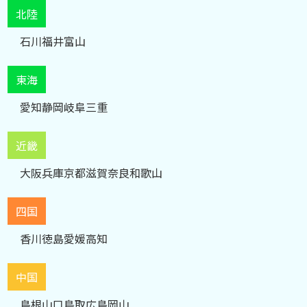
北陸
石川
福井
富山
東海
愛知
静岡
岐阜
三重
近畿
大阪
兵庫
京都
滋賀
奈良
和歌山
四国
香川
徳島
愛媛
高知
中国
島根
山口
鳥取
広島
岡山