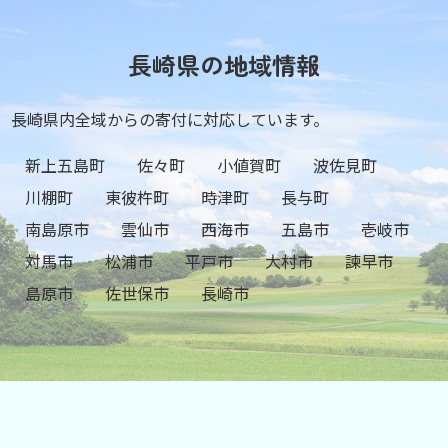
長崎県の地域情報
長崎県内全域からの寄付に対応しています。
新上五島町
佐々町
小値賀町
波佐見町
川棚町
東彼杵町
時津町
長与町
南島原市
雲仙市
西海市
五島市
壱岐市
対馬市
松浦市
平戸市
大村市
諫早市
島原市
佐世保市
長崎市