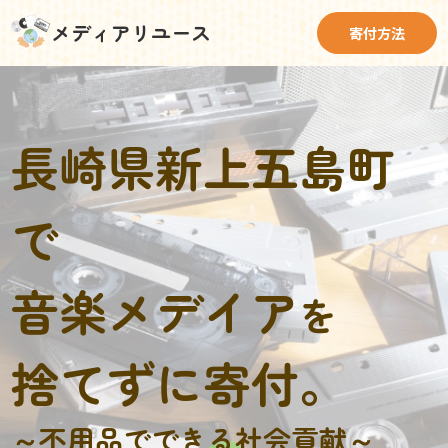
メディアリユース
寄付方法
長崎県新上五島町
で
音楽メデイア
を
捨てずに寄付。
～不用品でできる社会貢献～