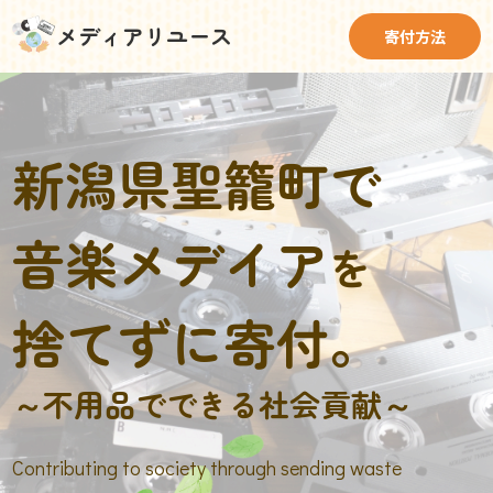
メディアリユース
寄付方法
新潟県聖籠町で
音楽メデイア
を
捨てずに寄付。
～不用品でできる社会貢献～
Contributing to society through sending waste