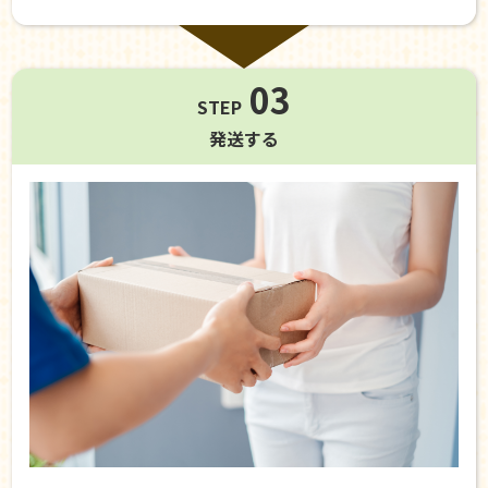
03
STEP
発送する