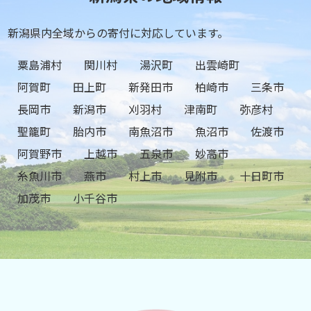
新潟県内全域からの寄付に対応しています。
粟島浦村
関川村
湯沢町
出雲崎町
阿賀町
田上町
新発田市
柏崎市
三条市
長岡市
新潟市
刈羽村
津南町
弥彦村
聖籠町
胎内市
南魚沼市
魚沼市
佐渡市
阿賀野市
上越市
五泉市
妙高市
糸魚川市
燕市
村上市
見附市
十日町市
加茂市
小千谷市