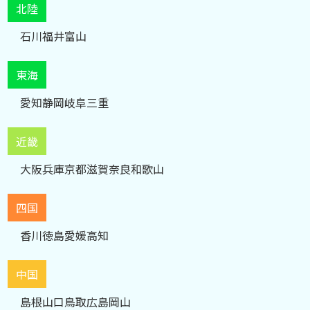
北陸
石川
福井
富山
東海
愛知
静岡
岐阜
三重
近畿
大阪
兵庫
京都
滋賀
奈良
和歌山
四国
香川
徳島
愛媛
高知
中国
島根
山口
鳥取
広島
岡山