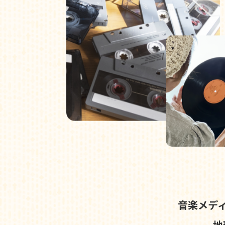
音楽メデ
地