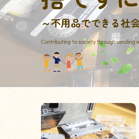
～不用品でできる社
Contributing to society through sending 