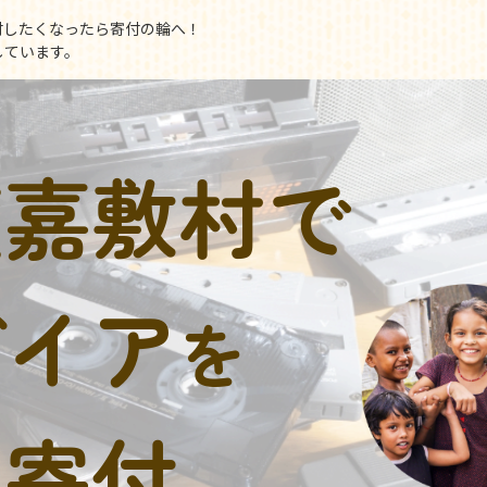
付したくなったら寄付の輪へ！
しています。
渡嘉敷村で
デイア
を
に寄付。