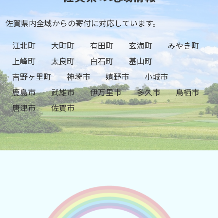
佐賀県内全域からの寄付に対応しています。
江北町
大町町
有田町
玄海町
みやき町
上峰町
太良町
白石町
基山町
吉野ヶ里町
神埼市
嬉野市
小城市
鹿島市
武雄市
伊万里市
多久市
鳥栖市
唐津市
佐賀市