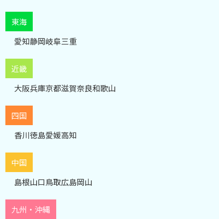
東海
愛知
静岡
岐阜
三重
近畿
大阪
兵庫
京都
滋賀
奈良
和歌山
四国
香川
徳島
愛媛
高知
中国
島根
山口
鳥取
広島
岡山
九州・沖縄