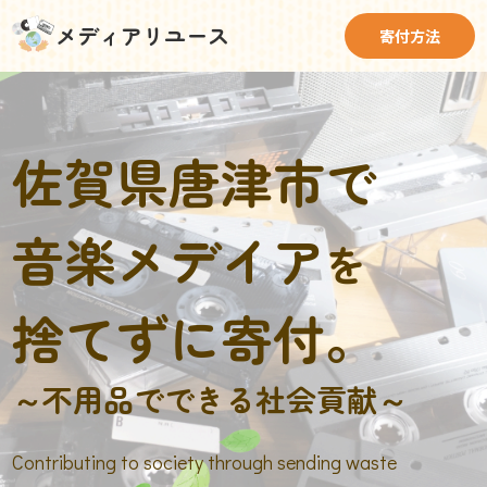
メディアリユース
寄付方法
佐賀県唐津市で
音楽メデイア
を
捨てずに寄付。
～不用品でできる社会貢献～
Contributing to society through sending waste