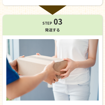
03
STEP
発送する