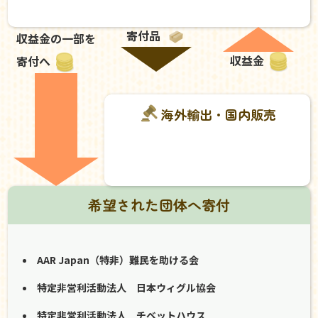
寄付品
収益金の一部を
収益金
寄付へ
海外輸出・国内販売
希望された団体へ寄付
AAR Japan（特非）難民を助ける会
特定非営利活動法人 日本ウィグル協会
特定非営利活動法人 チベットハウス