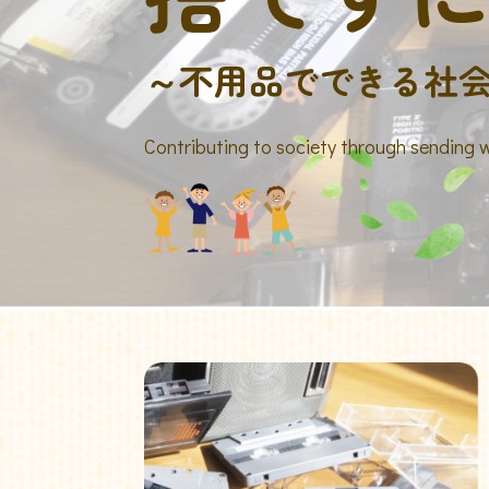
～不用品でできる社
Contributing to society through sending 