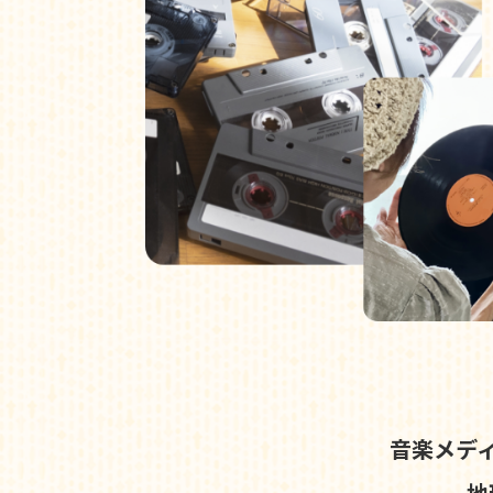
音楽メデ
地