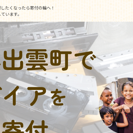
付したくなったら寄付の輪へ！
しています。
奥出雲町で
デイア
を
に寄付。