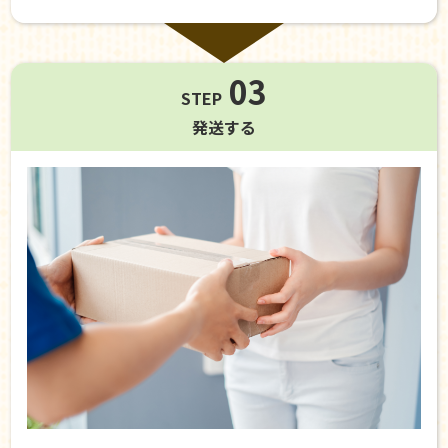
03
STEP
発送する