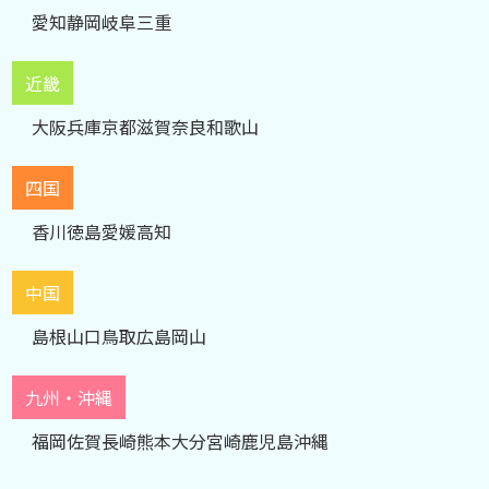
愛知
静岡
岐阜
三重
近畿
大阪
兵庫
京都
滋賀
奈良
和歌山
四国
香川
徳島
愛媛
高知
中国
島根
山口
鳥取
広島
岡山
九州・沖縄
福岡
佐賀
長崎
熊本
大分
宮崎
鹿児島
沖縄