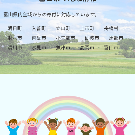
富山県内全域からの寄付に対応しています。
朝日町
入善町
立山町
上市町
舟橋村
射水市
南砺市
小矢部市
砺波市
黒部市
滑川市
氷見市
魚津市
高岡市
富山市