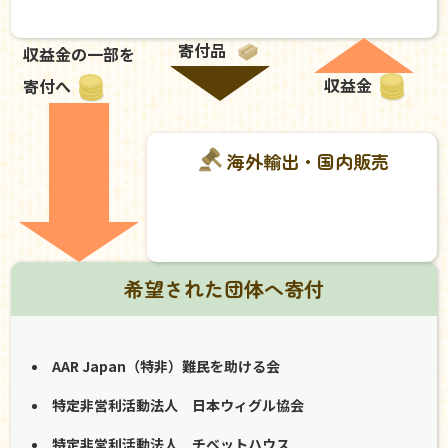
寄付品
収益金の一部を
収益金
寄付へ
海外輸出・国内販売
希望された団体へ寄付
AAR Japan（特非）難民を助ける会
特定非営利活動法人 日本ウィグル協会
特定非営利活動法人 チベットハウス