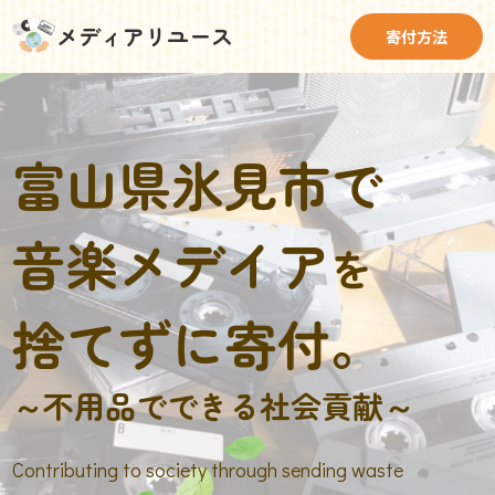
メディアリユース
寄付方法
富山県氷見市で
音楽メデイア
を
捨てずに寄付。
～不用品でできる社会貢献～
Contributing to society through sending waste