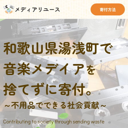
メディアリユース
寄付方法
和歌山県湯浅町で
音楽メデイア
を
捨てずに寄付。
～不用品でできる社会貢献～
Contributing to society through sending waste