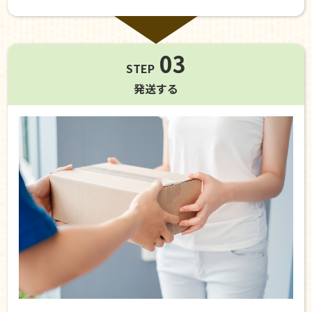
03
STEP
発送する