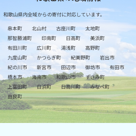
和歌山県内全域からの寄付に対応しています。
串本町
北山村
古座川町
太地町
那智勝浦町
印南町
日高町
美浜町
有田川町
広川町
湯浅町
高野町
九度山町
かつらぎ町
紀美野町
岩出市
紀の川市
新宮市
田辺市
御坊市
有田市
橋本市
海南市
和歌山市
すさみ町
上富田町
白浜町
日高川町
みなべ町
由良町