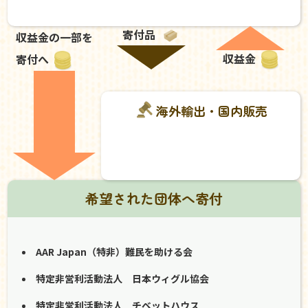
寄付品
収益金の一部を
収益金
寄付へ
海外輸出・国内販売
希望された団体へ寄付
AAR Japan（特非）難民を助ける会
特定非営利活動法人 日本ウィグル協会
特定非営利活動法人 チベットハウス