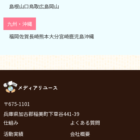
島根
山口
鳥取
広島
岡山
九州・沖縄
福岡
佐賀
長崎
熊本
大分
宮崎
鹿児島
沖縄
メディアリユース
〒675-1101
兵庫県加古郡稲美町下草谷441-39
仕組み
よくある質問
活動実績
会社概要