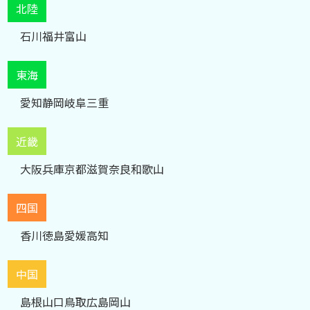
北陸
石川
福井
富山
東海
愛知
静岡
岐阜
三重
近畿
大阪
兵庫
京都
滋賀
奈良
和歌山
四国
香川
徳島
愛媛
高知
中国
島根
山口
鳥取
広島
岡山