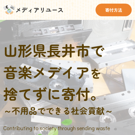
メディアリユース
寄付方法
山形県長井市で
音楽メデイア
を
捨てずに寄付。
～不用品でできる社会貢献～
Contributing to society through sending waste