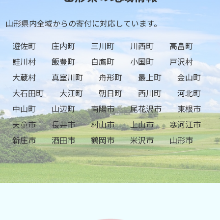
山形県内全域からの寄付に対応しています。
遊佐町
庄内町
三川町
川西町
高畠町
鮭川村
飯豊町
白鷹町
小国町
戸沢村
大蔵村
真室川町
舟形町
最上町
金山町
大石田町
大江町
朝日町
西川町
河北町
中山町
山辺町
南陽市
尾花沢市
東根市
天童市
長井市
村山市
上山市
寒河江市
新庄市
酒田市
鶴岡市
米沢市
山形市