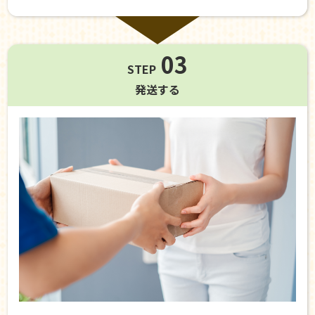
03
STEP
発送する