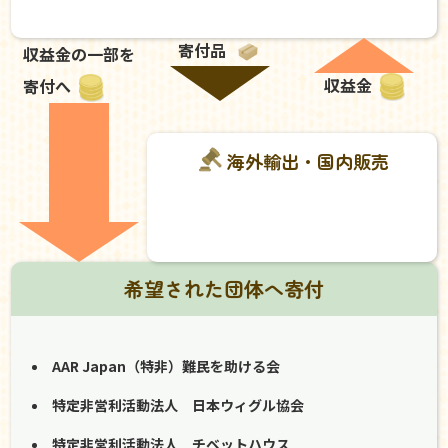
寄付品
収益金の一部を
収益金
寄付へ
海外輸出・国内販売
希望された団体へ寄付
AAR Japan（特非）難民を助ける会
特定非営利活動法人 日本ウィグル協会
特定非営利活動法人 チベットハウス