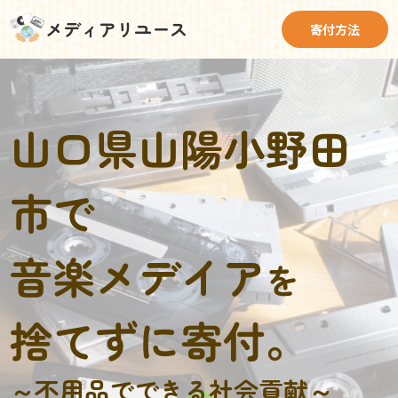
メディアリユース
寄付方法
山口県山陽小野田
市で
音楽メデイア
を
捨てずに寄付。
～不用品でできる社会貢献～