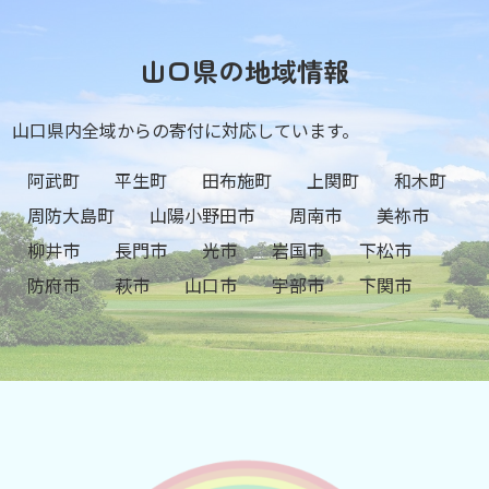
山口県の地域情報
山口県内全域からの寄付に対応しています。
阿武町
平生町
田布施町
上関町
和木町
周防大島町
山陽小野田市
周南市
美祢市
柳井市
長門市
光市
岩国市
下松市
防府市
萩市
山口市
宇部市
下関市