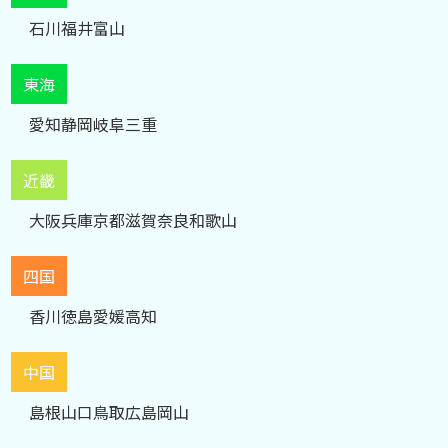
石川
福井
富山
東海
愛知
静岡
岐阜
三重
近畿
大阪
兵庫
京都
滋賀
奈良
和歌山
四国
香川
徳島
愛媛
高知
中国
島根
山口
鳥取
広島
岡山