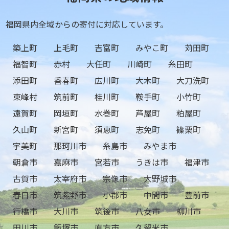
福岡県内全域からの寄付に対応しています。
築上町
上毛町
吉富町
みやこ町
苅田町
福智町
赤村
大任町
川崎町
糸田町
添田町
香春町
広川町
大木町
大刀洗町
東峰村
筑前町
桂川町
鞍手町
小竹町
遠賀町
岡垣町
水巻町
芦屋町
粕屋町
久山町
新宮町
須恵町
志免町
篠栗町
宇美町
那珂川市
糸島市
みやま市
朝倉市
嘉麻市
宮若市
うきは市
福津市
古賀市
太宰府市
宗像市
大野城市
春日市
筑紫野市
小郡市
中間市
豊前市
行橋市
大川市
筑後市
八女市
柳川市
田川市
飯塚市
直方市
久留米市