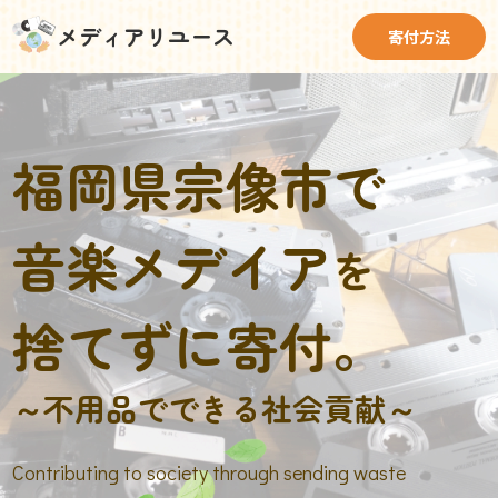
メディアリユース
寄付方法
福岡県宗像市で
音楽メデイア
を
捨てずに寄付。
～不用品でできる社会貢献～
Contributing to society through sending waste