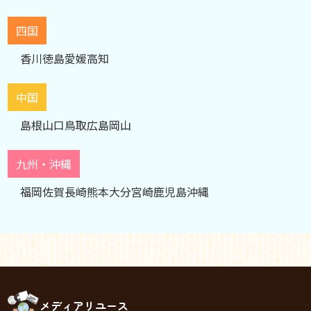
四国
香川
徳島
愛媛
高知
中国
島根
山口
鳥取
広島
岡山
九州・沖縄
福岡
佐賀
長崎
熊本
大分
宮崎
鹿児島
沖縄
メディアリユース