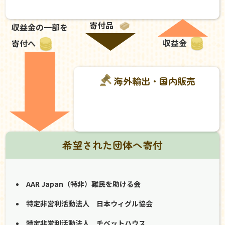
寄付品
収益金の一部を
収益金
寄付へ
海外輸出・国内販売
希望された団体へ寄付
AAR Japan（特非）難民を助ける会
特定非営利活動法人 日本ウィグル協会
特定非営利活動法人 チベットハウス