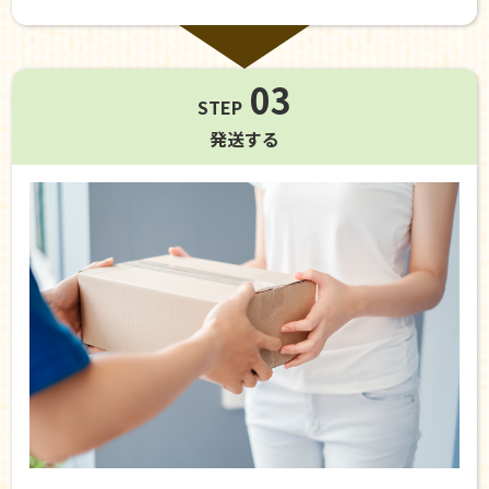
03
STEP
発送する