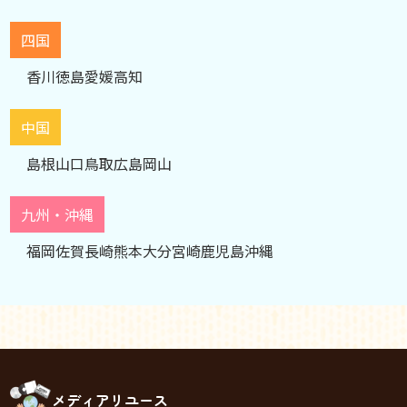
四国
香川
徳島
愛媛
高知
中国
島根
山口
鳥取
広島
岡山
九州・沖縄
福岡
佐賀
長崎
熊本
大分
宮崎
鹿児島
沖縄
メディアリユース