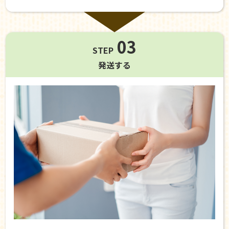
03
STEP
発送する