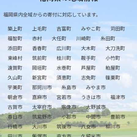
福岡県内全域からの寄付に対応しています。
築上町
上毛町
吉富町
みやこ町
苅田町
福智町
赤村
大任町
川崎町
糸田町
添田町
香春町
広川町
大木町
大刀洗町
東峰村
筑前町
桂川町
鞍手町
小竹町
遠賀町
岡垣町
水巻町
芦屋町
粕屋町
久山町
新宮町
須恵町
志免町
篠栗町
宇美町
那珂川市
糸島市
みやま市
朝倉市
嘉麻市
宮若市
うきは市
福津市
古賀市
太宰府市
宗像市
大野城市
春日市
筑紫野市
小郡市
中間市
豊前市
行橋市
大川市
筑後市
八女市
柳川市
田川市
飯塚市
直方市
久留米市