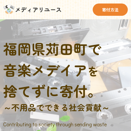
メディアリユース
寄付方法
福岡県苅田町で
音楽メデイア
を
捨てずに寄付。
～不用品でできる社会貢献～
Contributing to society through sending waste