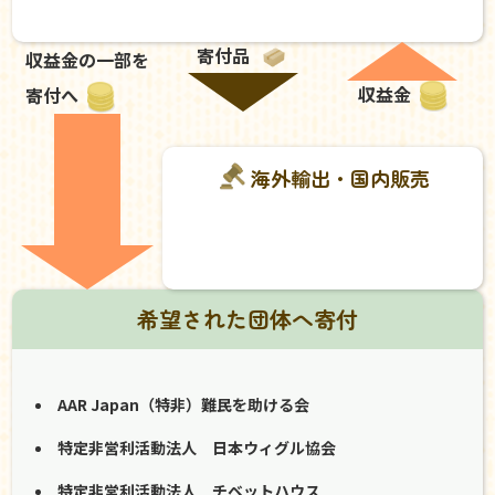
寄付品
収益金の一部を
収益金
寄付へ
海外輸出・国内販売
希望された団体へ寄付
AAR Japan（特非）難民を助ける会
特定非営利活動法人 日本ウィグル協会
特定非営利活動法人 チベットハウス