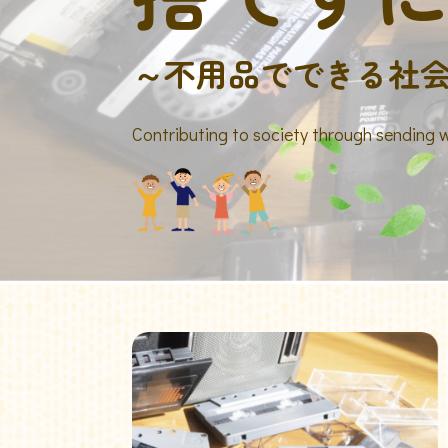
～不用品でできる社
Contributing to society through sending 