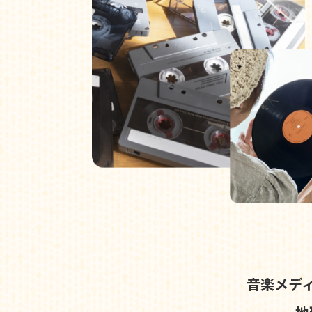
音楽メデ
地