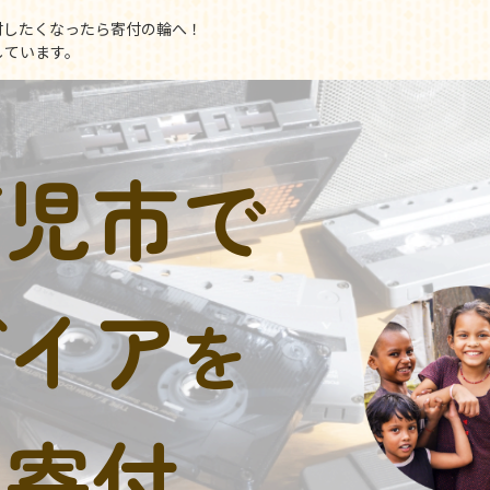
付したくなったら寄付の輪へ！
しています。
可児市で
デイア
を
に寄付。