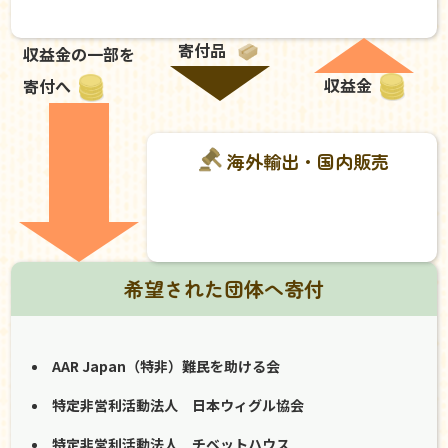
寄付品
収益金の一部を
収益金
寄付へ
海外輸出・国内販売
希望された団体へ寄付
AAR Japan（特非）難民を助ける会
特定非営利活動法人 日本ウィグル協会
特定非営利活動法人 チベットハウス