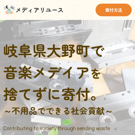
メディアリユース
寄付方法
岐阜県大野町で
音楽メデイア
を
捨てずに寄付。
～不用品でできる社会貢献～
Contributing to society through sending waste