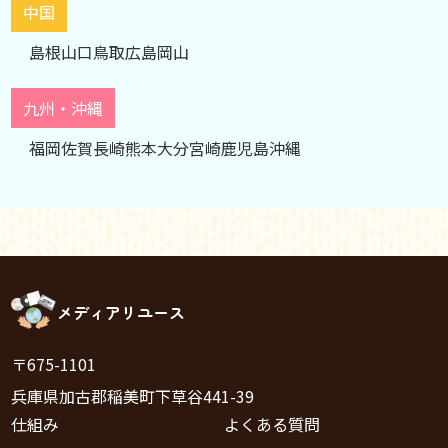
中国
島根
山口
鳥取
広島
岡山
九州・沖縄
福岡
佐賀
長崎
熊本
大分
宮崎
鹿児島
沖縄
メディアリユース
〒675-1101
兵庫県加古郡稲美町下草谷441-39
仕組み
よくある質問