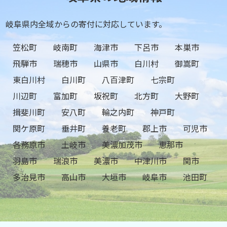
岐阜県内全域からの寄付に対応しています。
笠松町
岐南町
海津市
下呂市
本巣市
飛騨市
瑞穂市
山県市
白川村
御嵩町
東白川村
白川町
八百津町
七宗町
川辺町
富加町
坂祝町
北方町
大野町
揖斐川町
安八町
輪之内町
神戸町
関ケ原町
垂井町
養老町
郡上市
可児市
各務原市
土岐市
美濃加茂市
恵那市
羽島市
瑞浪市
美濃市
中津川市
関市
多治見市
高山市
大垣市
岐阜市
池田町