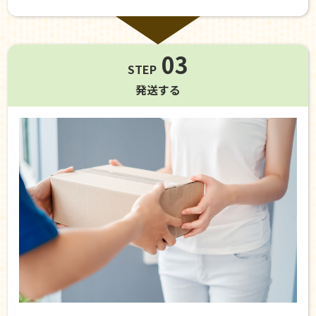
03
STEP
発送する