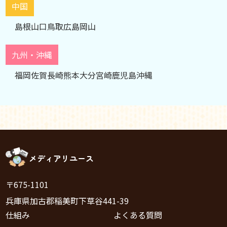
中国
島根
山口
鳥取
広島
岡山
九州・沖縄
福岡
佐賀
長崎
熊本
大分
宮崎
鹿児島
沖縄
メディアリユース
〒675-1101
兵庫県加古郡稲美町下草谷441-39
仕組み
よくある質問