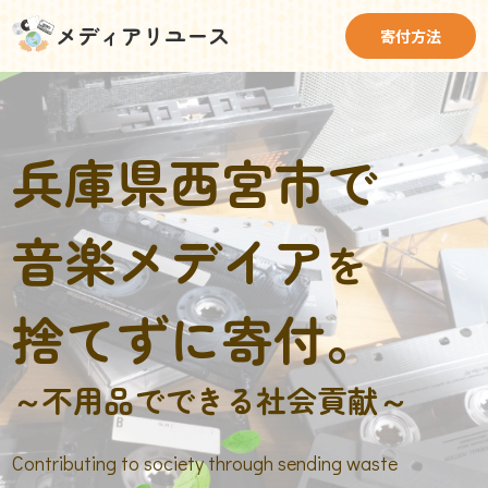
メディアリユース
寄付方法
兵庫県西宮市で
音楽メデイア
を
捨てずに寄付。
～不用品でできる社会貢献～
Contributing to society through sending waste