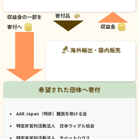
寄付品
収益金の一部を
収益金
寄付へ
海外輸出・国内販売
希望された団体へ寄付
AAR Japan（特非）難民を助ける会
特定非営利活動法人 日本ウィグル協会
特定非営利活動法人 チベットハウス