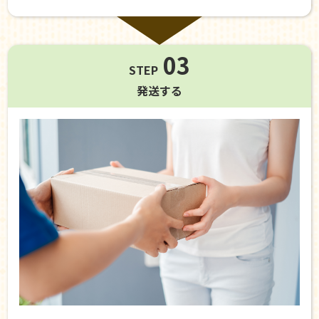
03
STEP
発送する