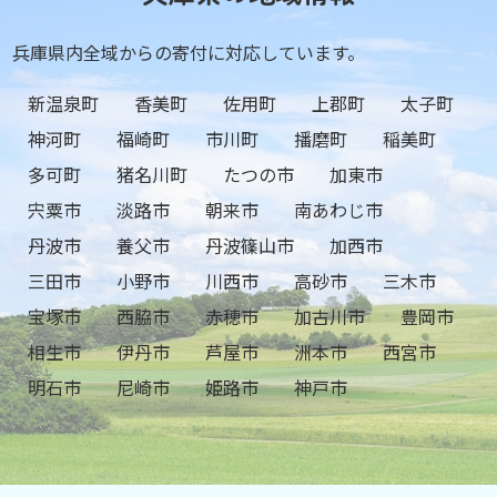
兵庫県内全域からの寄付に対応しています。
新温泉町
香美町
佐用町
上郡町
太子町
神河町
福崎町
市川町
播磨町
稲美町
多可町
猪名川町
たつの市
加東市
宍粟市
淡路市
朝来市
南あわじ市
丹波市
養父市
丹波篠山市
加西市
三田市
小野市
川西市
高砂市
三木市
宝塚市
西脇市
赤穂市
加古川市
豊岡市
相生市
伊丹市
芦屋市
洲本市
西宮市
明石市
尼崎市
姫路市
神戸市