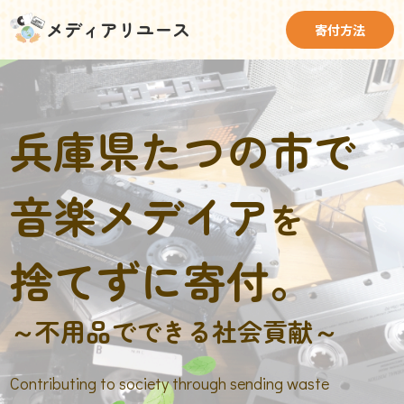
メディアリユース
寄付方法
兵庫県たつの市で
音楽メデイア
を
捨てずに寄付。
～不用品でできる社会貢献～
Contributing to society through sending waste