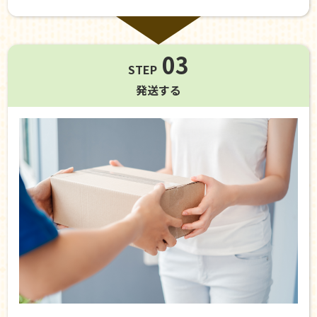
03
STEP
発送する