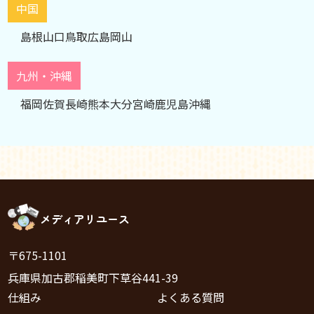
中国
島根
山口
鳥取
広島
岡山
九州・沖縄
福岡
佐賀
長崎
熊本
大分
宮崎
鹿児島
沖縄
メディアリユース
〒675-1101
兵庫県加古郡稲美町下草谷441-39
仕組み
よくある質問