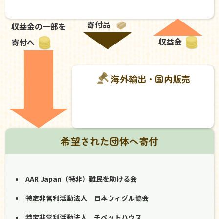
寄付品
収益金の一部を
収益金
寄付へ
海外輸出・国内販売
希望された団体へ寄付
AAR Japan（特非）難民を助ける会
特定非営利活動法人 日本ウィグル協会
特定非営利活動法人 チベットハウス