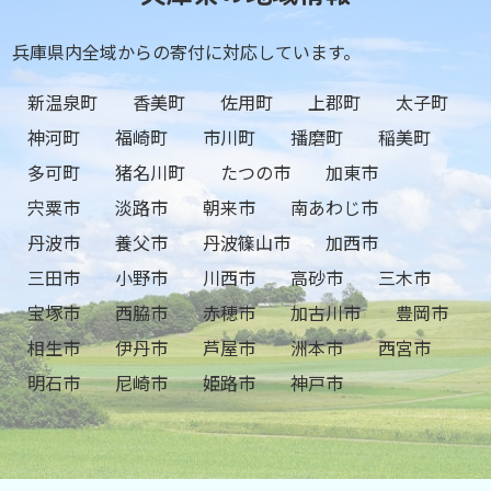
兵庫県内全域からの寄付に対応しています。
新温泉町
香美町
佐用町
上郡町
太子町
神河町
福崎町
市川町
播磨町
稲美町
多可町
猪名川町
たつの市
加東市
宍粟市
淡路市
朝来市
南あわじ市
丹波市
養父市
丹波篠山市
加西市
三田市
小野市
川西市
高砂市
三木市
宝塚市
西脇市
赤穂市
加古川市
豊岡市
相生市
伊丹市
芦屋市
洲本市
西宮市
明石市
尼崎市
姫路市
神戸市