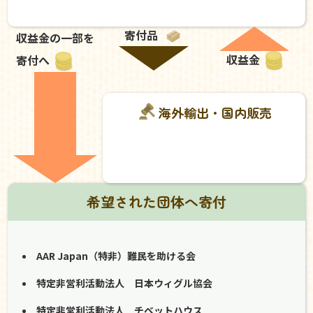
寄付品
収益金の一部を
収益金
寄付へ
海外輸出・国内販売
希望された団体へ寄付
AAR Japan（特非）難民を助ける会
特定非営利活動法人 日本ウィグル協会
特定非営利活動法人 チベットハウス