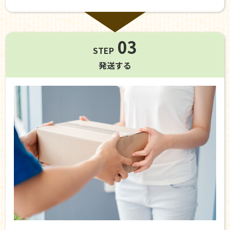
03
STEP
発送する