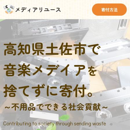
メディアリユース
寄付方法
高知県土佐市で
音楽メデイア
を
捨てずに寄付。
～不用品でできる社会貢献～
Contributing to society through sending waste