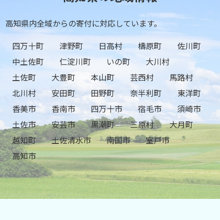
高知県内全域からの寄付に対応しています。
四万十町
津野町
日高村
檮原町
佐川町
中土佐町
仁淀川町
いの町
大川村
土佐町
大豊町
本山町
芸西村
馬路村
北川村
安田町
田野町
奈半利町
東洋町
香美市
香南市
四万十市
宿毛市
須崎市
土佐市
安芸市
黒潮町
三原村
大月町
越知町
土佐清水市
南国市
室戸市
高知市