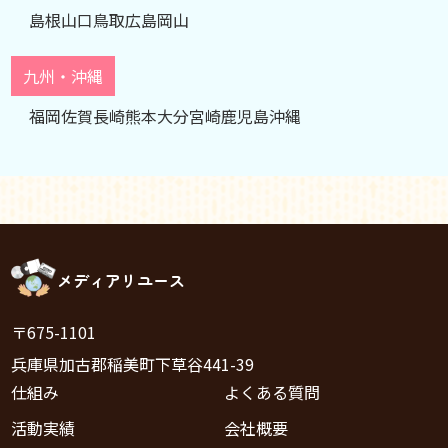
島根
山口
鳥取
広島
岡山
九州・沖縄
福岡
佐賀
長崎
熊本
大分
宮崎
鹿児島
沖縄
メディアリユース
〒675-1101
兵庫県加古郡稲美町下草谷441-39
仕組み
よくある質問
活動実績
会社概要