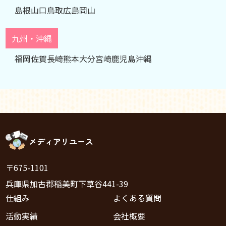
島根
山口
鳥取
広島
岡山
九州・沖縄
福岡
佐賀
長崎
熊本
大分
宮崎
鹿児島
沖縄
メディアリユース
〒675-1101
兵庫県加古郡稲美町下草谷441-39
仕組み
よくある質問
活動実績
会社概要