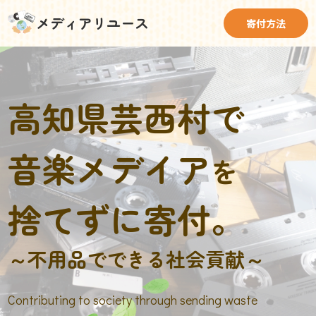
メディアリユース
寄付方法
高知県芸西村で
音楽メデイア
を
捨てずに寄付。
～不用品でできる社会貢献～
Contributing to society through sending waste