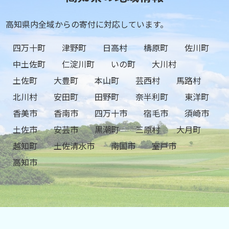
高知県内全域からの寄付に対応しています。
四万十町
津野町
日高村
檮原町
佐川町
中土佐町
仁淀川町
いの町
大川村
土佐町
大豊町
本山町
芸西村
馬路村
北川村
安田町
田野町
奈半利町
東洋町
香美市
香南市
四万十市
宿毛市
須崎市
土佐市
安芸市
黒潮町
三原村
大月町
越知町
土佐清水市
南国市
室戸市
高知市