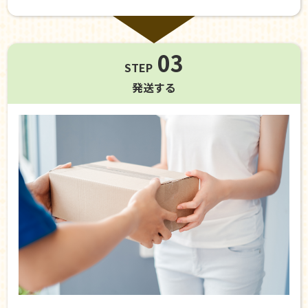
03
STEP
発送する