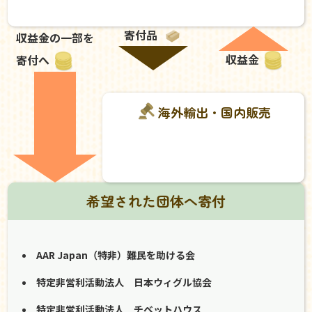
寄付品
収益金の一部を
収益金
寄付へ
海外輸出・国内販売
希望された団体へ寄付
AAR Japan（特非）難民を助ける会
特定非営利活動法人 日本ウィグル協会
特定非営利活動法人 チベットハウス