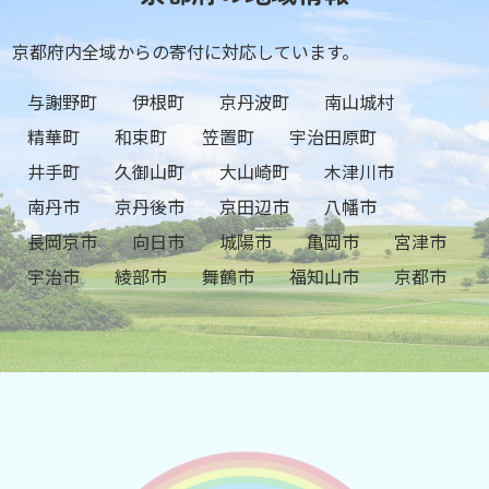
京都府内全域からの寄付に対応しています。
与謝野町
伊根町
京丹波町
南山城村
精華町
和束町
笠置町
宇治田原町
井手町
久御山町
大山崎町
木津川市
南丹市
京丹後市
京田辺市
八幡市
長岡京市
向日市
城陽市
亀岡市
宮津市
宇治市
綾部市
舞鶴市
福知山市
京都市