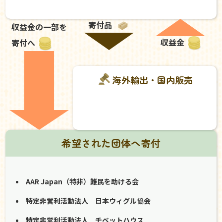
寄付品
収益金の一部を
収益金
寄付へ
海外輸出・国内販売
希望された団体へ寄付
AAR Japan（特非）難民を助ける会
特定非営利活動法人 日本ウィグル協会
特定非営利活動法人 チベットハウス