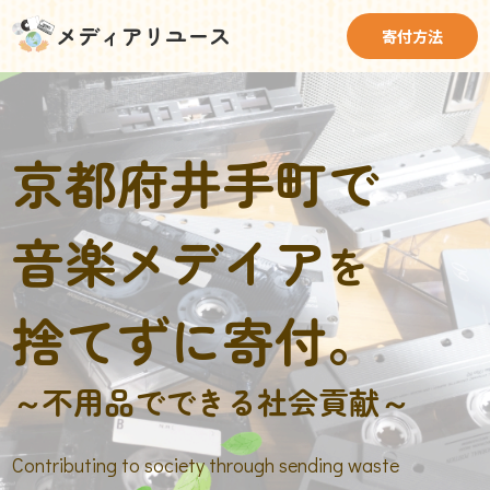
メディアリユース
寄付方法
京都府井手町で
音楽メデイア
を
捨てずに寄付。
～不用品でできる社会貢献～
Contributing to society through sending waste