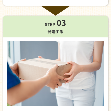
03
STEP
発送する