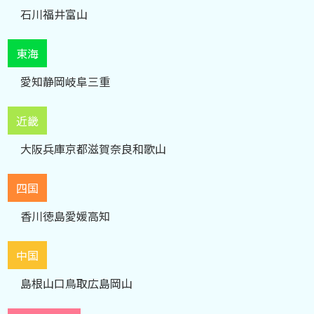
石川
福井
富山
東海
愛知
静岡
岐阜
三重
近畿
大阪
兵庫
京都
滋賀
奈良
和歌山
四国
香川
徳島
愛媛
高知
中国
島根
山口
鳥取
広島
岡山