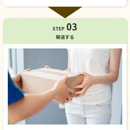
03
STEP
発送する