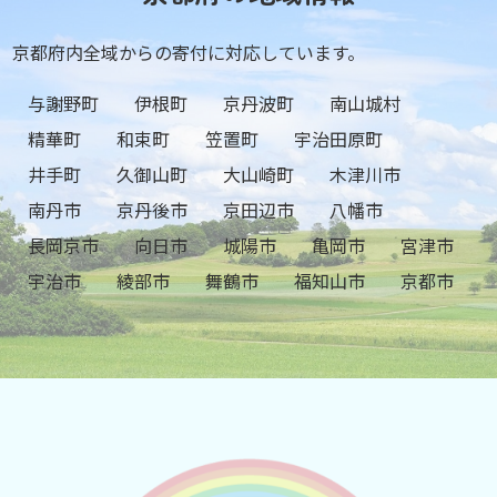
京都府内全域からの寄付に対応しています。
与謝野町
伊根町
京丹波町
南山城村
精華町
和束町
笠置町
宇治田原町
井手町
久御山町
大山崎町
木津川市
南丹市
京丹後市
京田辺市
八幡市
長岡京市
向日市
城陽市
亀岡市
宮津市
宇治市
綾部市
舞鶴市
福知山市
京都市