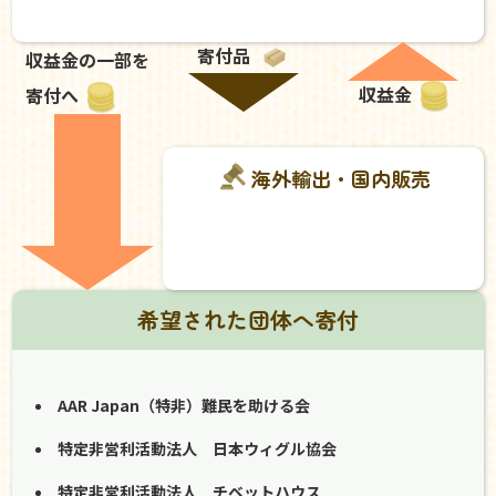
寄付品
収益金の一部を
収益金
寄付へ
海外輸出・国内販売
希望された団体へ寄付
AAR Japan（特非）難民を助ける会
特定非営利活動法人 日本ウィグル協会
特定非営利活動法人 チベットハウス