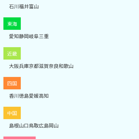
石川
福井
富山
東海
愛知
静岡
岐阜
三重
近畿
大阪
兵庫
京都
滋賀
奈良
和歌山
四国
香川
徳島
愛媛
高知
中国
島根
山口
鳥取
広島
岡山