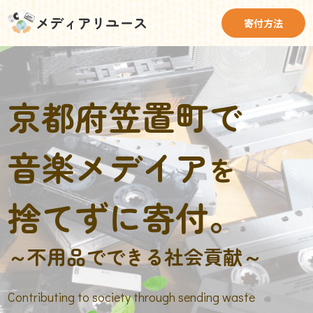
メディアリユース
寄付方法
京都府笠置町で
音楽メデイア
を
捨てずに寄付。
～不用品でできる社会貢献～
Contributing to society through sending waste