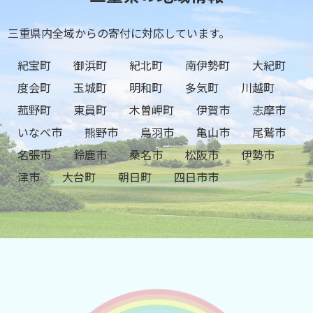
三重県内全域からの寄付に対応しています。
紀宝町
御浜町
紀北町
南伊勢町
大紀町
度会町
玉城町
明和町
多気町
川越町
菰野町
東員町
木曽岬町
伊賀市
志摩市
いなべ市
熊野市
鳥羽市
亀山市
尾鷲市
名張市
鈴鹿市
桑名市
松阪市
伊勢市
津市
大台町
朝日町
四日市市