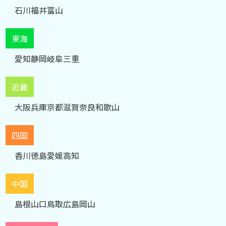
石川
福井
富山
東海
愛知
静岡
岐阜
三重
近畿
大阪
兵庫
京都
滋賀
奈良
和歌山
四国
香川
徳島
愛媛
高知
中国
島根
山口
鳥取
広島
岡山