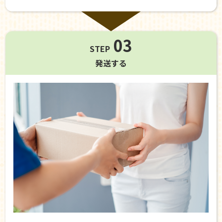
03
STEP
発送する