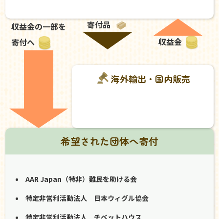
寄付品
収益金の一部を
収益金
寄付へ
海外輸出・国内販売
希望された団体へ寄付
AAR Japan（特非）難民を助ける会
特定非営利活動法人 日本ウィグル協会
特定非営利活動法人 チベットハウス