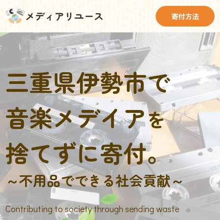
メディアリユース
寄付方法
三重県伊勢市で
音楽メデイア
を
捨てずに寄付。
～不用品でできる社会貢献～
Contributing to society through sending waste