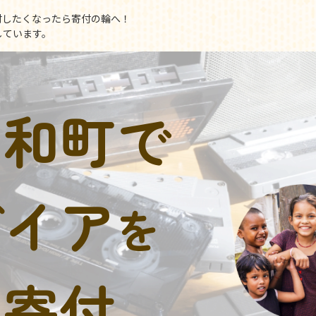
付したくなったら寄付の輪へ！
しています。
明和町で
デイア
を
に寄付。