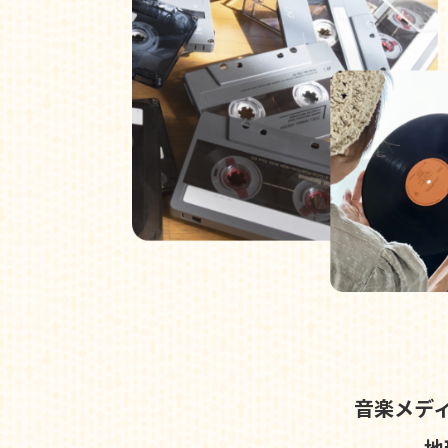
音楽メデ
地