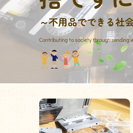
～不用品でできる社
Contributing to society through sending 