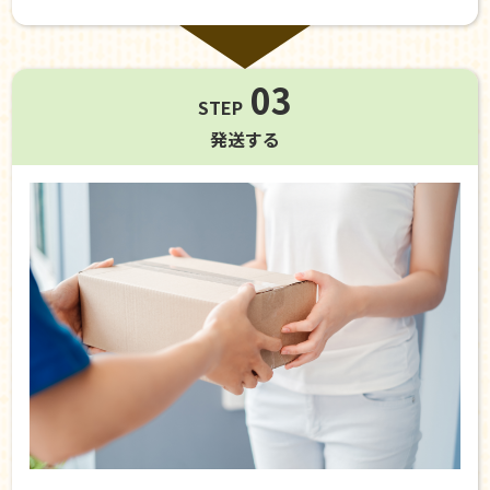
03
STEP
発送する