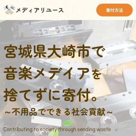
メディアリユース
寄付方法
宮城県大崎市で
音楽メデイア
を
捨てずに寄付。
～不用品でできる社会貢献～
Contributing to society through sending waste