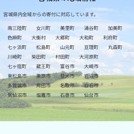
宮城県内全域からの寄付に対応しています。
南三陸町
女川町
美里町
涌谷町
加美町
色麻町
大衡村
大郷町
大和町
利府町
七ヶ浜町
松島町
山元町
亘理町
丸森町
川崎町
柴田町
村田町
大河原町
七ヶ宿町
蔵王町
富谷市
大崎市
東松島市
栗原市
登米市
岩沼市
多賀城市
角田市
名取市
白石市
気仙沼市
塩竈市
石巻市
仙台市