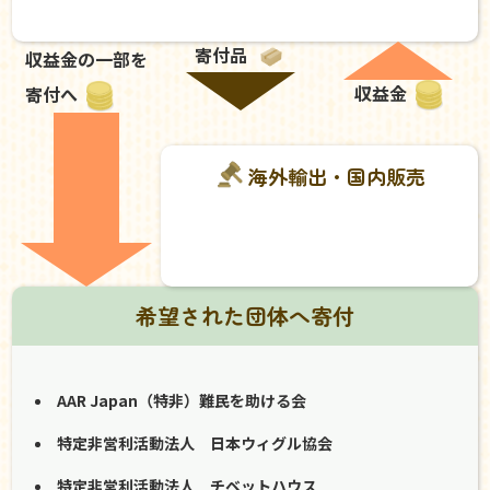
寄付品
収益金の一部を
収益金
寄付へ
海外輸出・国内販売
希望された団体へ寄付
AAR Japan（特非）難民を助ける会
特定非営利活動法人 日本ウィグル協会
特定非営利活動法人 チベットハウス