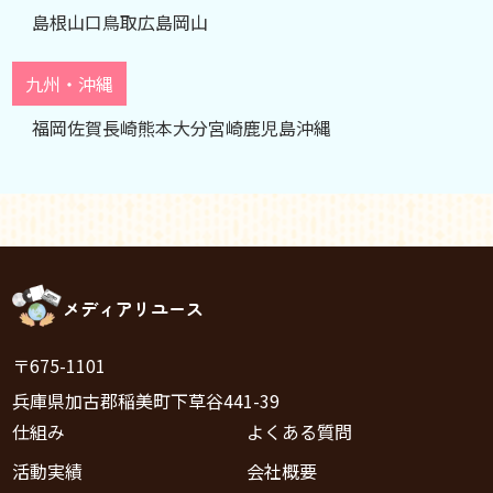
島根
山口
鳥取
広島
岡山
九州・沖縄
福岡
佐賀
長崎
熊本
大分
宮崎
鹿児島
沖縄
メディアリユース
〒675-1101
兵庫県加古郡稲美町下草谷441-39
仕組み
よくある質問
活動実績
会社概要