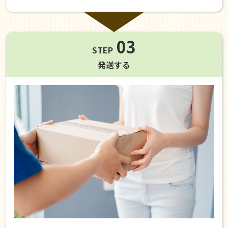
03
STEP
発送する