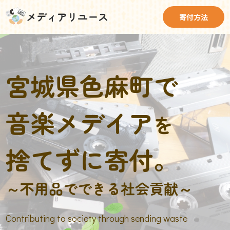
メディアリユース
寄付方法
宮城県色麻町で
音楽メデイア
を
捨てずに寄付。
～不用品でできる社会貢献～
Contributing to society through sending waste