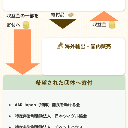
寄付品
収益金の一部を
収益金
寄付へ
海外輸出・国内販売
希望された団体へ寄付
AAR Japan（特非）難民を助ける会
特定非営利活動法人 日本ウィグル協会
特定非営利活動法人 チベットハウス