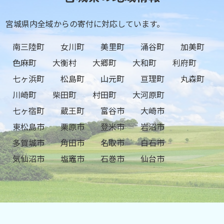
宮城県内全域からの寄付に対応しています。
南三陸町
女川町
美里町
涌谷町
加美町
色麻町
大衡村
大郷町
大和町
利府町
七ヶ浜町
松島町
山元町
亘理町
丸森町
川崎町
柴田町
村田町
大河原町
七ヶ宿町
蔵王町
富谷市
大崎市
東松島市
栗原市
登米市
岩沼市
多賀城市
角田市
名取市
白石市
気仙沼市
塩竈市
石巻市
仙台市