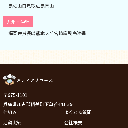
島根
山口
鳥取
広島
岡山
九州・沖縄
福岡
佐賀
長崎
熊本
大分
宮崎
鹿児島
沖縄
メディアリユース
〒675-1101
兵庫県加古郡稲美町下草谷441-39
仕組み
よくある質問
活動実績
会社概要