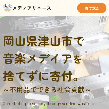
メディアリユース
寄付方法
岡山県津山市で
音楽メデイア
を
捨てずに寄付。
～不用品でできる社会貢献～
Contributing to society through sending waste