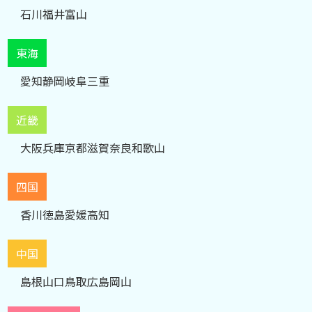
石川
福井
富山
東海
愛知
静岡
岐阜
三重
近畿
大阪
兵庫
京都
滋賀
奈良
和歌山
四国
香川
徳島
愛媛
高知
中国
島根
山口
鳥取
広島
岡山