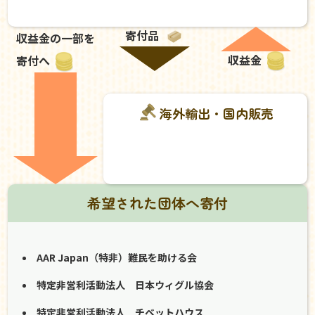
寄付品
収益金の一部を
収益金
寄付へ
海外輸出・国内販売
希望された団体へ寄付
AAR Japan（特非）難民を助ける会
特定非営利活動法人 日本ウィグル協会
特定非営利活動法人 チベットハウス