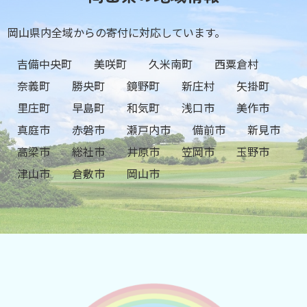
岡山県内全域からの寄付に対応しています。
吉備中央町
美咲町
久米南町
西粟倉村
奈義町
勝央町
鏡野町
新庄村
矢掛町
里庄町
早島町
和気町
浅口市
美作市
真庭市
赤磐市
瀬戸内市
備前市
新見市
高梁市
総社市
井原市
笠岡市
玉野市
津山市
倉敷市
岡山市