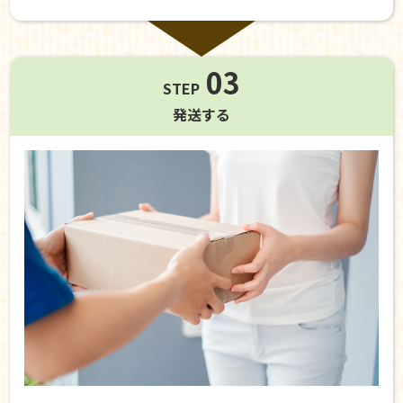
03
STEP
発送する