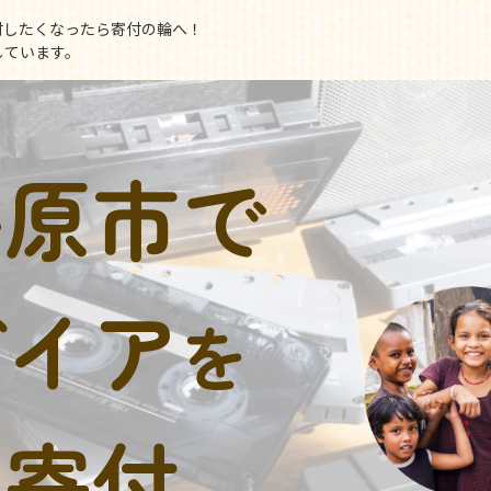
付したくなったら寄付の輪へ！
しています。
井原市で
デイア
を
に寄付。