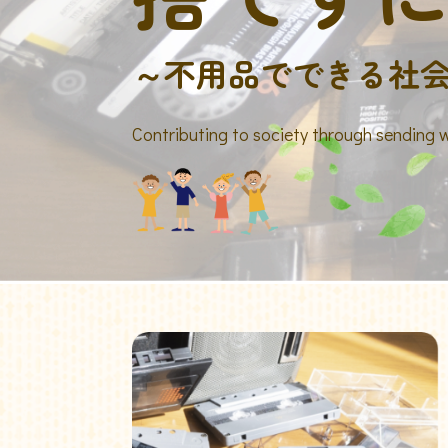
～不用品でできる社
Contributing to society through sending 