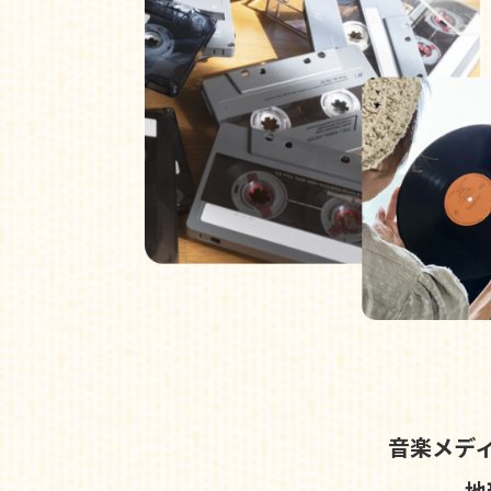
音楽メデ
地