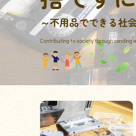
～不用品でできる社
Contributing to society through sending 