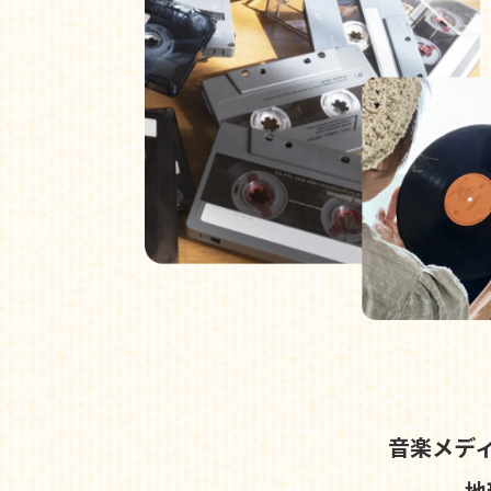
音楽メデ
地