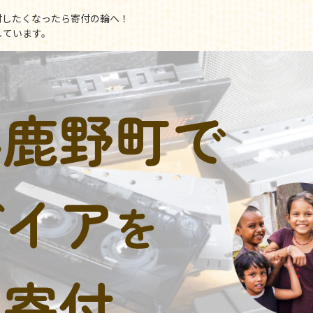
付したくなったら寄付の輪へ！
しています。
小鹿野町で
デイア
を
に寄付。