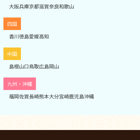
大阪
兵庫
京都
滋賀
奈良
和歌山
四国
香川
徳島
愛媛
高知
中国
島根
山口
鳥取
広島
岡山
九州・沖縄
福岡
佐賀
長崎
熊本
大分
宮崎
鹿児島
沖縄