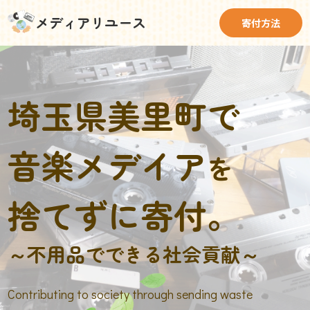
メディアリユース
寄付方法
埼玉県美里町で
音楽メデイア
を
捨てずに寄付。
～不用品でできる社会貢献～
Contributing to society through sending waste