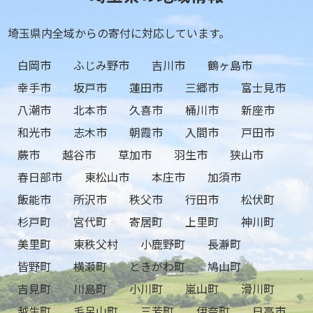
埼玉県内全域からの寄付に対応しています。
白岡市
ふじみ野市
吉川市
鶴ヶ島市
幸手市
坂戸市
蓮田市
三郷市
富士見市
八潮市
北本市
久喜市
桶川市
新座市
和光市
志木市
朝霞市
入間市
戸田市
蕨市
越谷市
草加市
羽生市
狭山市
春日部市
東松山市
本庄市
加須市
飯能市
所沢市
秩父市
行田市
松伏町
杉戸町
宮代町
寄居町
上里町
神川町
美里町
東秩父村
小鹿野町
長瀞町
皆野町
横瀬町
ときがわ町
鳩山町
吉見町
川島町
小川町
嵐山町
滑川町
越生町
毛呂山町
三芳町
伊奈町
日高市