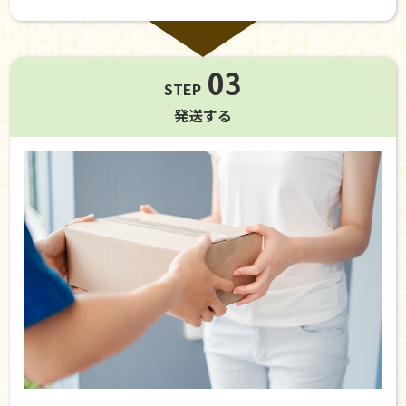
03
STEP
発送する