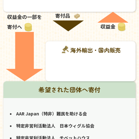
寄付品
収益金の一部を
収益金
寄付へ
海外輸出・国内販売
希望された団体へ寄付
AAR Japan（特非）難民を助ける会
特定非営利活動法人 日本ウィグル協会
特定非営利活動法人 チベットハウス