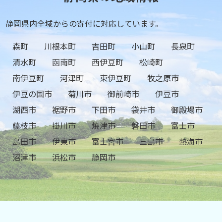
静岡県内全域からの寄付に対応しています。
森町
川根本町
吉田町
小山町
長泉町
清水町
函南町
西伊豆町
松崎町
南伊豆町
河津町
東伊豆町
牧之原市
伊豆の国市
菊川市
御前崎市
伊豆市
湖西市
裾野市
下田市
袋井市
御殿場市
藤枝市
掛川市
焼津市
磐田市
富士市
島田市
伊東市
富士宮市
三島市
熱海市
沼津市
浜松市
静岡市