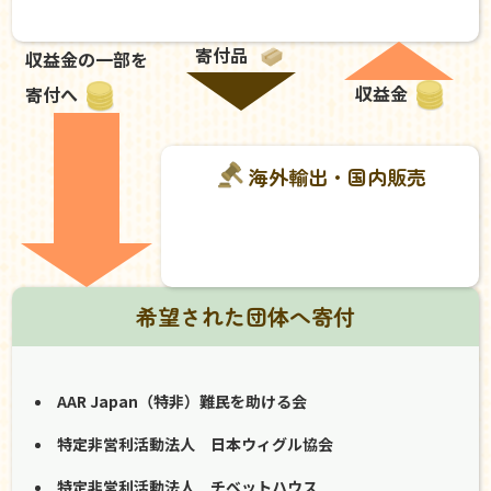
寄付品
収益金の一部を
収益金
寄付へ
海外輸出・国内販売
希望された団体へ寄付
AAR Japan（特非）難民を助ける会
特定非営利活動法人 日本ウィグル協会
特定非営利活動法人 チベットハウス