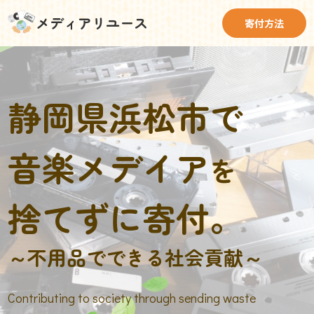
メディアリユース
寄付方法
静岡県浜松市で
音楽メデイア
を
捨てずに寄付。
～不用品でできる社会貢献～
Contributing to society through sending waste