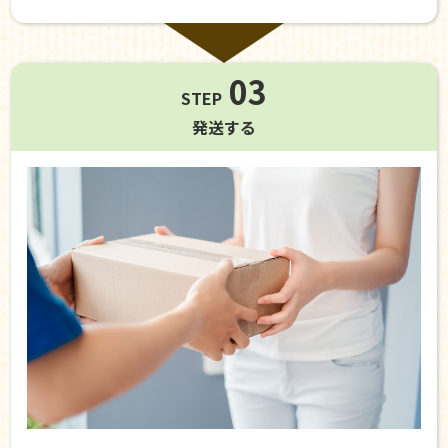
03
STEP
発送する