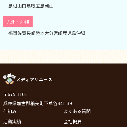
島根
山口
鳥取
広島
岡山
九州・沖縄
福岡
佐賀
長崎
熊本
大分
宮崎
鹿児島
沖縄
メディアリユース
〒675-1101
兵庫県加古郡稲美町下草谷441-39
仕組み
よくある質問
活動実績
会社概要