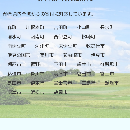
静岡県内全域からの寄付に対応しています。
森町
川根本町
吉田町
小山町
長泉町
清水町
函南町
西伊豆町
松崎町
南伊豆町
河津町
東伊豆町
牧之原市
伊豆の国市
菊川市
御前崎市
伊豆市
湖西市
裾野市
下田市
袋井市
御殿場市
藤枝市
掛川市
焼津市
磐田市
富士市
島田市
伊東市
富士宮市
三島市
熱海市
沼津市
浜松市
静岡市