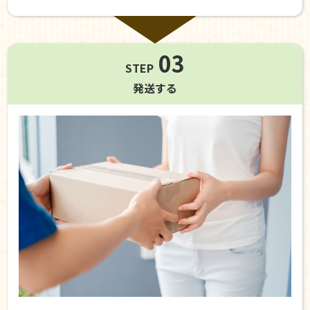
03
STEP
発送する