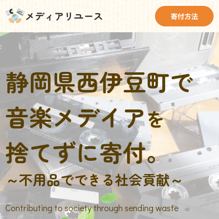
メディアリユース
寄付方法
静岡県西伊豆町で
音楽メデイア
を
捨てずに寄付。
～不用品でできる社会貢献～
Contributing to society through sending waste