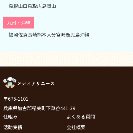
島根
山口
鳥取
広島
岡山
九州・沖縄
福岡
佐賀
長崎
熊本
大分
宮崎
鹿児島
沖縄
メディアリユース
〒675-1101
兵庫県加古郡稲美町下草谷441-39
仕組み
よくある質問
活動実績
会社概要