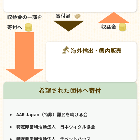
寄付品
収益金の一部を
収益金
寄付へ
海外輸出・国内販売
希望された団体へ寄付
AAR Japan（特非）難民を助ける会
特定非営利活動法人 日本ウィグル協会
特定非営利活動法人 チベットハウス