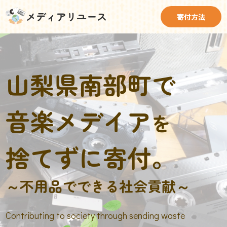
メディアリユース
寄付方法
山梨県南部町で
音楽メデイア
を
捨てずに寄付。
～不用品でできる社会貢献～
Contributing to society through sending waste