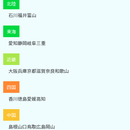
北陸
石川
福井
富山
東海
愛知
静岡
岐阜
三重
近畿
大阪
兵庫
京都
滋賀
奈良
和歌山
四国
香川
徳島
愛媛
高知
中国
島根
山口
鳥取
広島
岡山