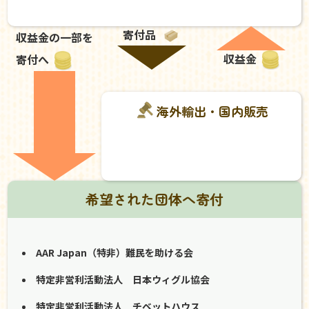
寄付品
収益金の一部を
収益金
寄付へ
海外輸出・国内販売
希望された団体へ寄付
AAR Japan（特非）難民を助ける会
特定非営利活動法人 日本ウィグル協会
特定非営利活動法人 チベットハウス