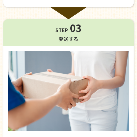
03
STEP
発送する