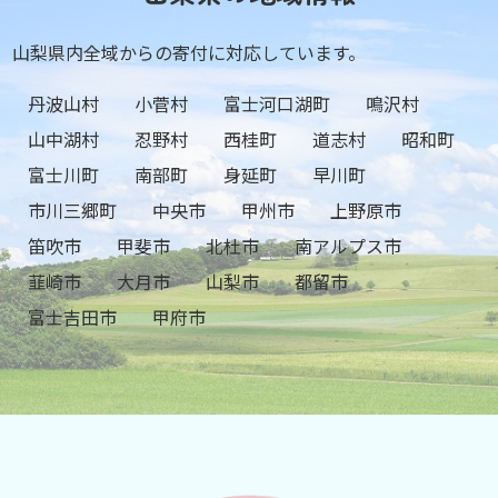
山梨県内全域からの寄付に対応しています。
丹波山村
小菅村
富士河口湖町
鳴沢村
山中湖村
忍野村
西桂町
道志村
昭和町
富士川町
南部町
身延町
早川町
市川三郷町
中央市
甲州市
上野原市
笛吹市
甲斐市
北杜市
南アルプス市
韮崎市
大月市
山梨市
都留市
富士吉田市
甲府市