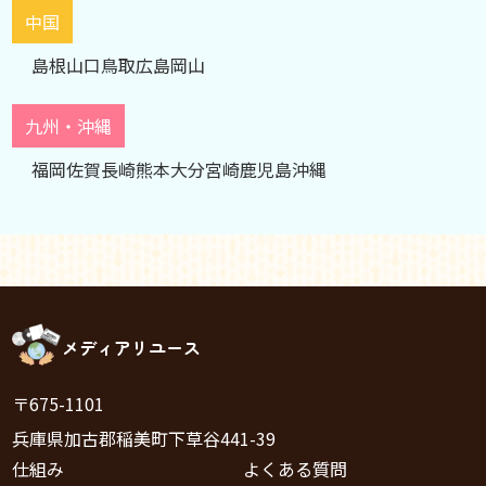
中国
島根
山口
鳥取
広島
岡山
九州・沖縄
福岡
佐賀
長崎
熊本
大分
宮崎
鹿児島
沖縄
メディアリユース
〒675-1101
兵庫県加古郡稲美町下草谷441-39
仕組み
よくある質問