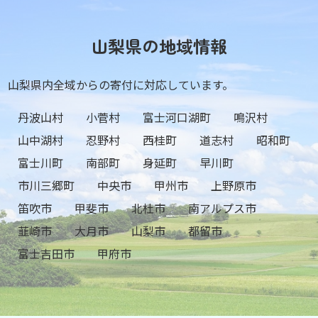
山梨県の地域情報
山梨県内全域からの寄付に対応しています。
丹波山村
小菅村
富士河口湖町
鳴沢村
山中湖村
忍野村
西桂町
道志村
昭和町
富士川町
南部町
身延町
早川町
市川三郷町
中央市
甲州市
上野原市
笛吹市
甲斐市
北杜市
南アルプス市
韮崎市
大月市
山梨市
都留市
富士吉田市
甲府市