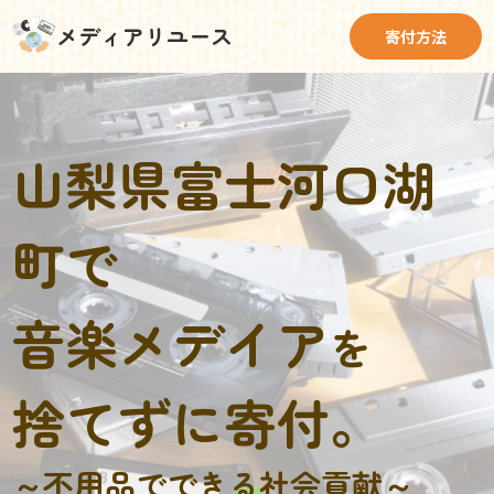
メディアリユース
寄付方法
山梨県富士河口湖
町で
音楽メデイア
を
捨てずに寄付。
～不用品でできる社会貢献～