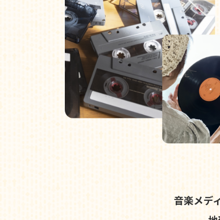
音楽メデ
地