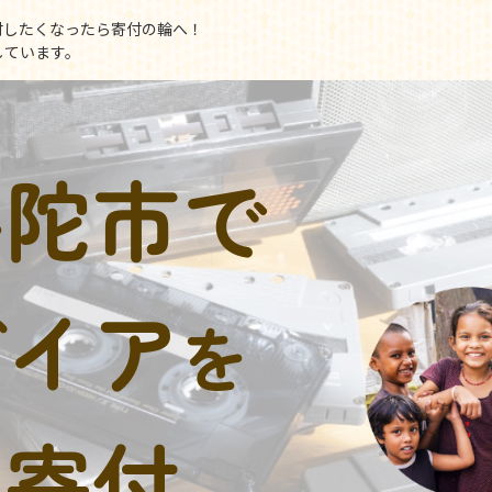
付したくなったら寄付の輪へ！
しています。
宇陀市で
デイア
を
に寄付。