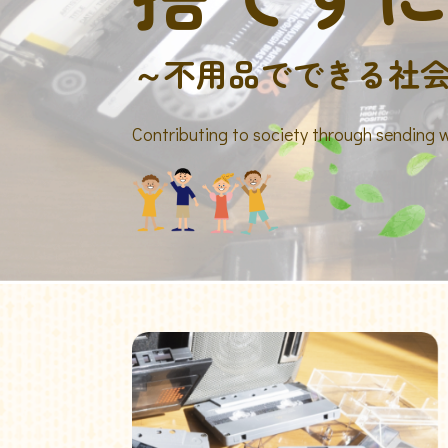
～不用品でできる社
Contributing to society through sending 