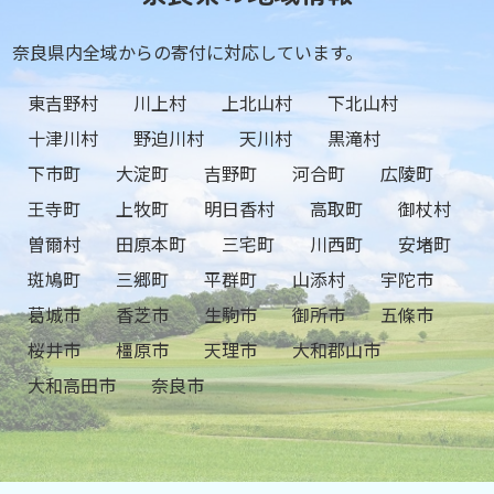
奈良県内全域からの寄付に対応しています。
東吉野村
川上村
上北山村
下北山村
十津川村
野迫川村
天川村
黒滝村
下市町
大淀町
吉野町
河合町
広陵町
王寺町
上牧町
明日香村
高取町
御杖村
曽爾村
田原本町
三宅町
川西町
安堵町
斑鳩町
三郷町
平群町
山添村
宇陀市
葛城市
香芝市
生駒市
御所市
五條市
桜井市
橿原市
天理市
大和郡山市
大和高田市
奈良市