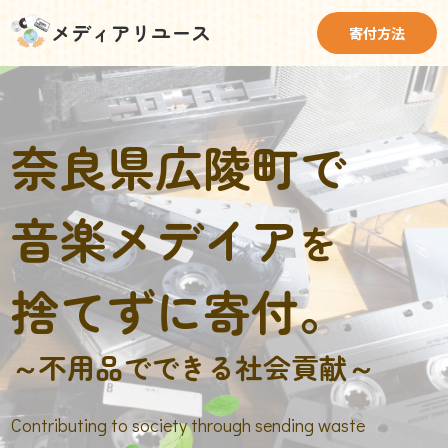
メディアリユース
寄付方法
奈良県広陵町で
音楽メデイア
を
捨てずに寄付。
～不用品でできる社会貢献～
Contributing to society through sending waste