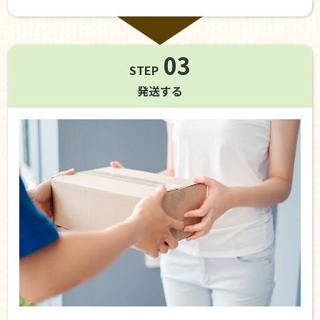
03
STEP
発送する