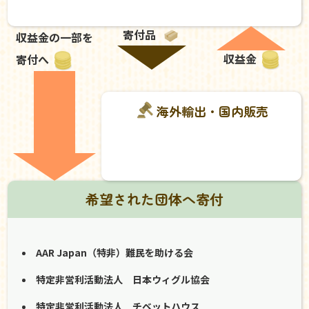
寄付品
収益金の一部を
収益金
寄付へ
海外輸出・国内販売
希望された団体へ寄付
AAR Japan（特非）難民を助ける会
特定非営利活動法人 日本ウィグル協会
特定非営利活動法人 チベットハウス