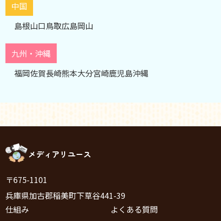
中国
島根
山口
鳥取
広島
岡山
九州・沖縄
福岡
佐賀
長崎
熊本
大分
宮崎
鹿児島
沖縄
メディアリユース
〒675-1101
兵庫県加古郡稲美町下草谷441-39
仕組み
よくある質問