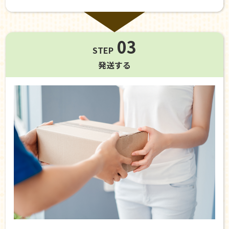
03
STEP
発送する