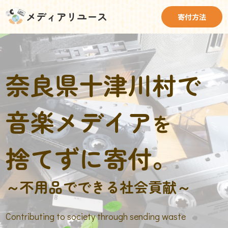
メディアリユース
寄付方法
奈良県十津川村で
音楽メデイア
を
捨てずに寄付。
～不用品でできる社会貢献～
Contributing to society through sending waste