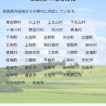
奈良県内全域からの寄付に対応しています。
東吉野村
川上村
上北山村
下北山村
十津川村
野迫川村
天川村
黒滝村
下市町
大淀町
吉野町
河合町
広陵町
王寺町
上牧町
明日香村
高取町
御杖村
曽爾村
田原本町
三宅町
川西町
安堵町
斑鳩町
三郷町
平群町
山添村
宇陀市
葛城市
香芝市
生駒市
御所市
五條市
桜井市
橿原市
天理市
大和郡山市
大和高田市
奈良市