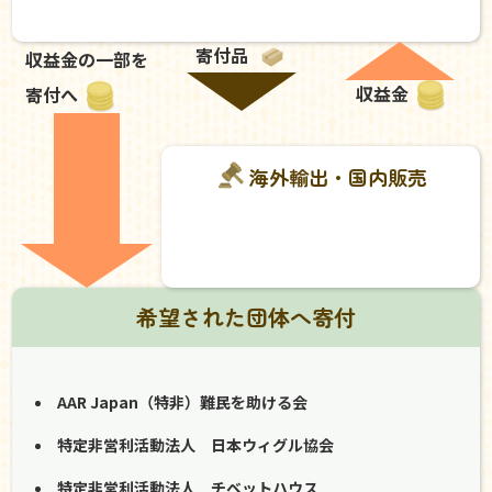
寄付品
収益金の一部を
収益金
寄付へ
海外輸出・国内販売
希望された団体へ寄付
AAR Japan（特非）難民を助ける会
特定非営利活動法人 日本ウィグル協会
特定非営利活動法人 チベットハウス