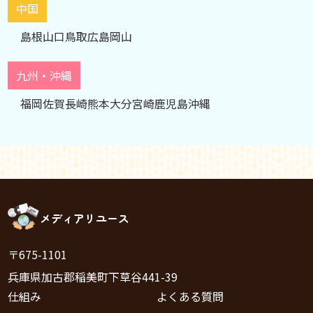
中国
島根
山口
鳥取
広島
岡山
九州・沖縄
福岡
佐賀
長崎
熊本
大分
宮崎
鹿児島
沖縄
メディアリユース
〒675-1101
兵庫県加古郡稲美町下草谷441-39
仕組み
よくある質問